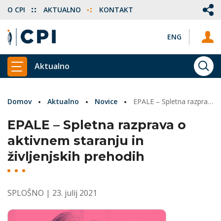
O CPI
AKTUALNO
KONTAKT
ENG
Aktualno
ISKA
PRIKAŽI GLAVNI MENI
Domov
Aktualno
Novice
EPALE – Spletna razprava o aktivnem staranju in življenjskih prehodih
EPALE – Spletna razprava o
aktivnem staranju in
življenjskih prehodih
SPLOŠNO
| 23. julij 2021