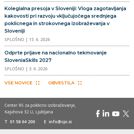
Kolegialna presoja v Sloveniji: Vloga zagotavljanja
kakovosti pri razvoju vključujočega srednjega
poklicnega in strokovnega izobraževanja v
Sloveniji
SPLOŠNO
| 15. 6. 2026
Odprte prijave na nacionalno tekmovanje
SloveniaSkills 2027
SPLOŠNO
| 3. 6. 2026
VSE NOVICE
OBVESTILA
Center RS za poklicno izobraževanje,
Kajuhova 32 U, Ljubljana
T
01 58 64 200
E
info@cpi.si