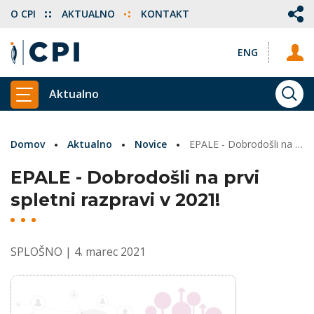
O CPI
AKTUALNO
KONTAKT
ENG
Aktualno
ISKA
PRIKAŽI GLAVNI MENI
Domov
Aktualno
Novice
EPALE - Dobrodošli na prvi spletni razpravi v 2021!
EPALE - Dobrodošli na prvi
spletni razpravi v 2021!
SPLOŠNO
| 4. marec 2021