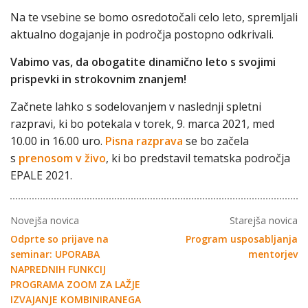
Na te vsebine se bomo osredotočali celo leto, spremljali
aktualno dogajanje in področja postopno odkrivali.
Vabimo vas, da obogatite dinamično leto s svojimi
prispevki in strokovnim znanjem!
Začnete lahko s sodelovanjem v naslednji spletni
razpravi, ki bo potekala v torek, 9. marca 2021, med
10.00 in 16.00 uro.
Pisna razprava
se bo začela
s
prenosom v živo
, ki bo predstavil tematska področja
EPALE 2021.
Novejša novica
Starejša novica
Odprte so prijave na
Program usposabljanja
seminar: UPORABA
mentorjev
NAPREDNIH FUNKCIJ
PROGRAMA ZOOM ZA LAŽJE
IZVAJANJE KOMBINIRANEGA