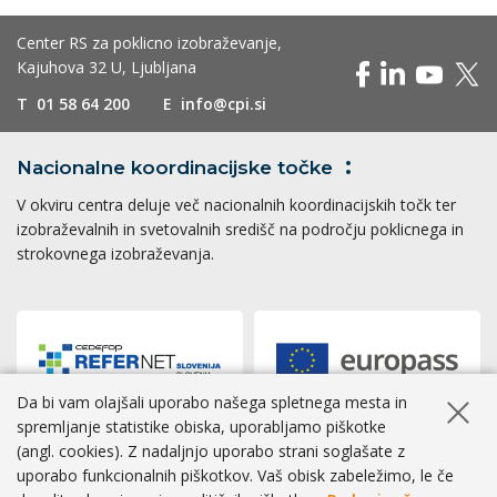
Center RS za poklicno izobraževanje,
Kajuhova 32 U, Ljubljana
T
01 58 64 200
E
info@cpi.si
Nacionalne koordinacijske
točke
V okviru centra deluje več nacionalnih koordinacijskih točk ter
izobraževalnih in svetovalnih središč na področju poklicnega in
strokovnega izobraževanja.
Da bi vam olajšali uporabo našega spletnega mesta in
Skrij ob
spremljanje statistike obiska, uporabljamo piškotke
(angl. cookies). Z nadaljnjo uporabo strani soglašate z
Dostopnost
|
Zasebnost
|
Piškotki
uporabo funkcionalnih piškotkov. Vaš obisk zabeležimo, le če