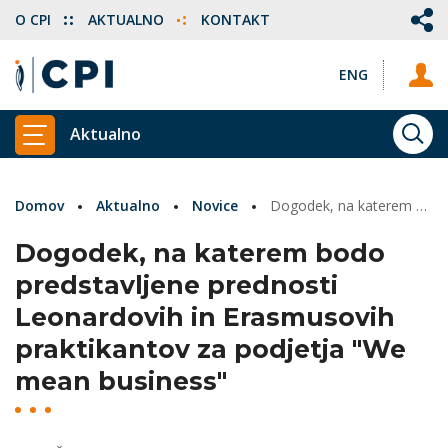
O CPI
AKTUALNO
KONTAKT
ENG
Aktualno
ISKA
PRIKAŽI GLAVNI MENI
Domov
Aktualno
Novice
Dogodek, na katerem bodo predstavljene prednosti Leonardovih in Erasmusovih praktikantov za podjetja "We mean business"
Dogodek, na katerem bodo
predstavljene prednosti
Leonardovih in Erasmusovih
praktikantov za podjetja "We
mean business"