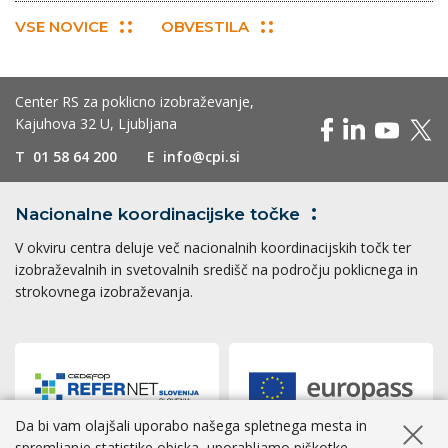
VSE NOVICE
OBVESTILA
Center RS za poklicno izobraževanje,
Kajuhova 32 U, Ljubljana
T
01 58 64 200
E
info@cpi.si
Nacionalne koordinacijske
točke
V okviru centra deluje več nacionalnih koordinacijskih točk ter
izobraževalnih in svetovalnih središč na področju poklicnega in
strokovnega izobraževanja.
Da bi vam olajšali uporabo našega spletnega mesta in
Skrij ob
spremljanje statistike obiska, uporabljamo piškotke