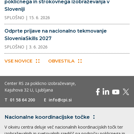
poklicnega in strokovnega izobraževanja v
Sloveniji
SPLOŠNO
| 15. 6. 2026
Odprte prijave na nacionalno tekmovanje
SloveniaSkills 2027
SPLOŠNO
| 3. 6. 2026
VSE NOVICE
OBVESTILA
Center RS za poklicno izobraževanje,
Kajuhova 32 U, Ljubljana
T
01 58 64 200
E
info@cpi.si
Nacionalne koordinacijske
točke
V okviru centra deluje več nacionalnih koordinacijskih točk ter
izobraževalnih in svetovalnih središč na področju poklicnega in