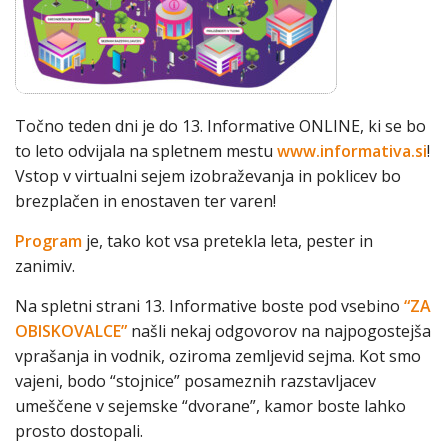
Točno teden dni je do 13. Informative ONLINE, ki se bo
to leto odvijala na spletnem mestu
www.informativa.si
!
Vstop v virtualni sejem izobraževanja in poklicev bo
brezplačen in enostaven ter varen!
Program
je, tako kot vsa pretekla leta, pester in
zanimiv.
Na spletni strani 13. Informative boste pod vsebino
“ZA
OBISKOVALCE”
našli nekaj odgovorov na najpogostejša
vprašanja in vodnik, oziroma zemljevid sejma. Kot smo
vajeni, bodo “stojnice” posameznih razstavljacev
umeščene v sejemske “dvorane”, kamor boste lahko
prosto dostopali.