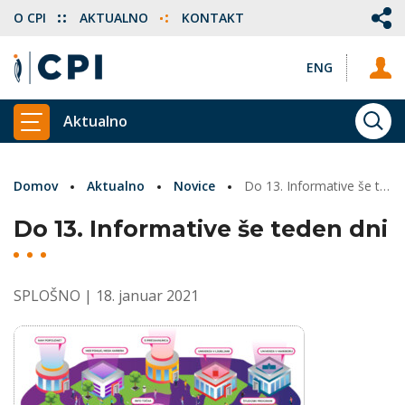
O CPI
AKTUALNO
KONTAKT
ENG
Aktualno
ISKA
PRIKAŽI GLAVNI MENI
Domov
Aktualno
Novice
Do 13. Informative še teden dni
Do 13. Informative še teden dni
SPLOŠNO
| 18. januar 2021