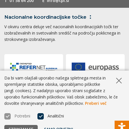
T
01 58 64 200
E
info@cpi.si
Nacionalne koordinacijske
točke
V okviru centra deluje več nacionalnih koordinacijskih točk ter
izobraževalnih in svetovalnih središč na področju poklicnega in
strokovnega izobraževanja.
Da bi vam olajšali uporabo našega spletnega mesta in
Skrij ob
spremljanje statistike obiska, uporabljamo piškotke
(angl. cookies). Z nadaljnjo uporabo strani soglašate z
Dostopnost
|
Zasebnost
|
Piškotki
uporabo funkcionalnih piškotkov. Vaš obisk zabeležimo, le če
dovolite shranjevanje analitičnih piškotkov.
Preberi več
® CPI 2026 | Izvedba
BOSKO
Potrebni
Analitični