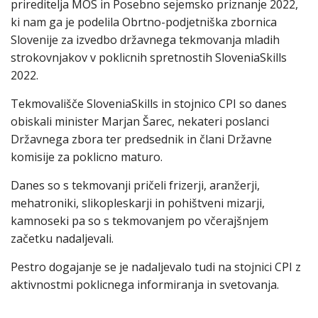
prireditelja MOS in Posebno sejemsko priznanje 2022,
ki nam ga je podelila Obrtno-podjetniška zbornica
Slovenije za izvedbo državnega tekmovanja mladih
strokovnjakov v poklicnih spretnostih SloveniaSkills
2022.
Tekmovališče SloveniaSkills in stojnico CPI so danes
obiskali minister Marjan Šarec, nekateri poslanci
Državnega zbora ter predsednik in člani Državne
komisije za poklicno maturo.
Danes so s tekmovanji pričeli frizerji, aranžerji,
mehatroniki, slikopleskarji in pohištveni mizarji,
kamnoseki pa so s tekmovanjem po včerajšnjem
začetku nadaljevali.
Pestro dogajanje se je nadaljevalo tudi na stojnici CPI z
aktivnostmi poklicnega informiranja in svetovanja.