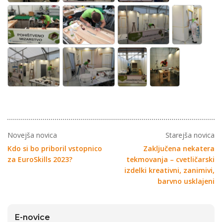
Novejša novica
Starejša novica
Kdo si bo priboril vstopnico
Zaključena nekatera
za EuroSkills 2023?
tekmovanja – cvetličarski
izdelki kreativni, zanimivi,
barvno usklajeni
E-novice