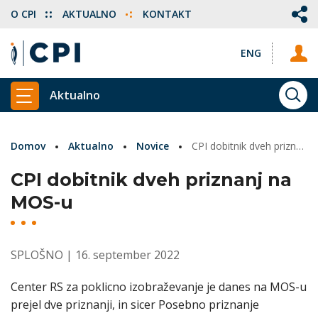
O CPI
AKTUALNO
KONTAKT
ENG
Aktualno
ISKA
PRIKAŽI GLAVNI MENI
Domov
Aktualno
Novice
CPI dobitnik dveh priznanj na MOS-u
CPI dobitnik dveh priznanj na
MOS-u
SPLOŠNO
| 16. september 2022
Center RS za poklicno izobraževanje je danes na MOS-u
prejel dve priznanji, in sicer Posebno priznanje