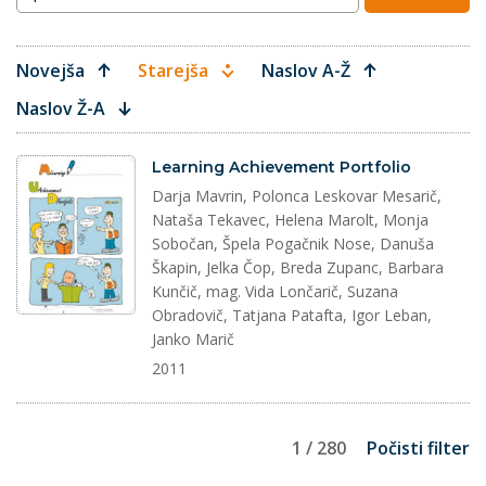
Novejša
Starejša
Naslov A-Ž
Naslov Ž-A
dokument
Learning Achievement Portfolio
Darja Mavrin, Polonca Leskovar Mesarič,
Nataša Tekavec, Helena Marolt, Monja
Sobočan, Špela Pogačnik Nose, Danuša
Škapin, Jelka Čop, Breda Zupanc, Barbara
Kunčič, mag. Vida Lončarič, Suzana
Obradovič, Tatjana Patafta, Igor Leban,
Janko Marič
2011
1 / 280
Počisti filter