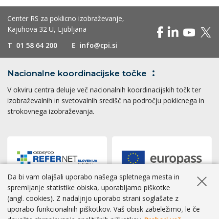
Center RS za poklicno izobraževanje,
Kajuhova 32 U, Ljubljana
T
01 58 64 200
E
info@cpi.si
Nacionalne koordinacijske
točke
V okviru centra deluje več nacionalnih koordinacijskih točk ter
izobraževalnih in svetovalnih središč na področju poklicnega in
strokovnega izobraževanja.
Da bi vam olajšali uporabo našega spletnega mesta in
Skrij ob
spremljanje statistike obiska, uporabljamo piškotke
(angl. cookies). Z nadaljnjo uporabo strani soglašate z
Dostopnost
|
Zasebnost
|
Piškotki
uporabo funkcionalnih piškotkov. Vaš obisk zabeležimo, le če