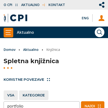
O CPI
AKTUALNO
KONTAKT
ENG
Aktualno
ISKA
PRIKAŽI GLAVNI MENI
Domov
Aktualno
Knjižnica
Spletna knjižnica
KORISTNE POVEZAVE
VSA
KATEGORIJE
Vnesite ključne besede
NAJDI