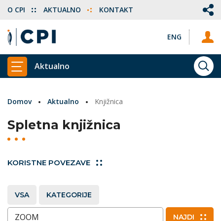
O CPI
AKTUALNO
KONTAKT
ENG
Aktualno
ISKA
PRIKAŽI GLAVNI MENI
Domov
Aktualno
Knjižnica
Spletna knjižnica
KORISTNE POVEZAVE
VSA
KATEGORIJE
Vnesite ključne besede
NAJDI