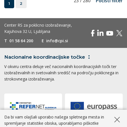
23 / 280
Počisti filter
1
2
Center RS za poklicno izobraževanje,
Kajuhova 32 U, Ljubljana
T
01 58 64 200
E
info@cpi.si
Nacionalne koordinacijske
točke
V okviru centra deluje več nacionalnih koordinacijskih točk ter
izobraževalnih in svetovalnih središč na področju poklicnega in
strokovnega izobraževanja.
Da bi vam olajšali uporabo našega spletnega mesta in
Skrij ob
spremljanje statistike obiska, uporabljamo piškotke