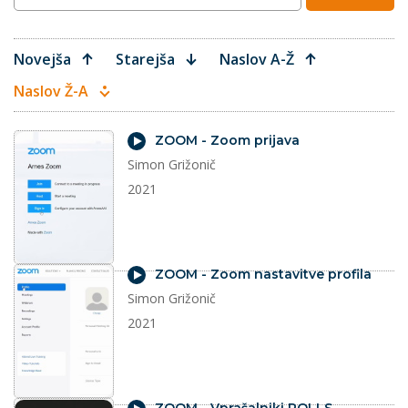
Novejša
Starejša
Naslov A-Ž
Naslov Ž-A
video
ZOOM - Zoom prijava
Simon Grižonič
2021
video
ZOOM - Zoom nastavitve profila
Simon Grižonič
2021
video