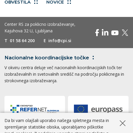
OBVESTILA
NOVICE
Center RS za poklicno izobraževanje,
Kajuhova 32 U, Ljubljana
T
01 58 64 200
E
info@cpi.si
Nacionalne koordinacijske
točke
V okviru centra deluje več nacionalnih koordinacijskih točk ter
izobraževalnih in svetovalnih središč na področju poklicnega in
strokovnega izobraževanja.
Da bi vam olajšali uporabo našega spletnega mesta in
Skrij ob
spremljanje statistike obiska, uporabljamo piškotke