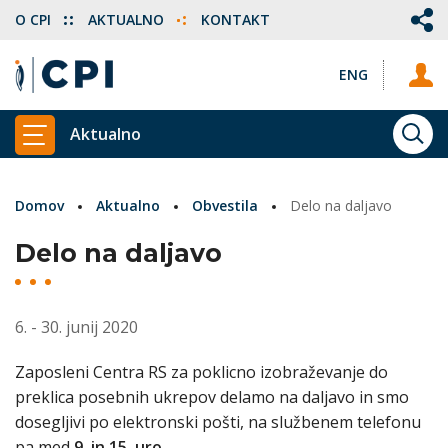
O CPI
AKTUALNO
KONTAKT
ENG
Aktualno
ISKA
PRIKAŽI GLAVNI MENI
Domov
Aktualno
Obvestila
Delo na daljavo
Delo na daljavo
6. - 30. junij 2020
Zaposleni Centra RS za poklicno izobraževanje do
preklica posebnih ukrepov delamo na daljavo in smo
dosegljivi po elektronski pošti, na službenem telefonu
pa med
9. in 15. uro
.