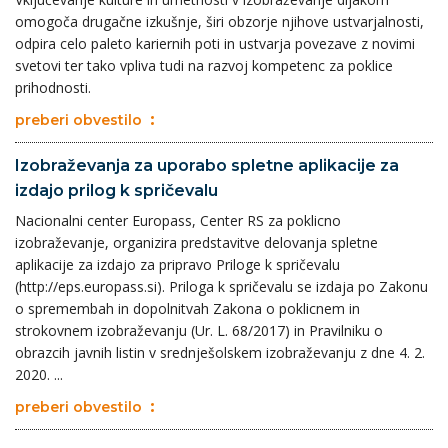
omogoča drugačne izkušnje, širi obzorje njihove ustvarjalnosti,
odpira celo paleto kariernih poti in ustvarja povezave z novimi
svetovi ter tako vpliva tudi na razvoj kompetenc za poklice
prihodnosti.
preberi obvestilo
Izobraževanja za uporabo spletne aplikacije za
izdajo prilog k spričevalu
Nacionalni center Europass, Center RS za poklicno
izobraževanje, organizira predstavitve delovanja spletne
aplikacije za izdajo za pripravo Priloge k spričevalu
(http://eps.europass.si). Priloga k spričevalu se izdaja po Zakonu
o spremembah in dopolnitvah Zakona o poklicnem in
strokovnem izobraževanju (Ur. L. 68/2017) in Pravilniku o
obrazcih javnih listin v srednješolskem izobraževanju z dne 4. 2.
2020. ...
preberi obvestilo