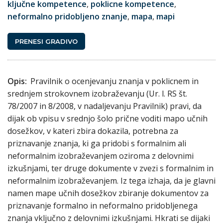
ključne kompetence
,
poklicne kompetence
,
neformalno pridobljeno znanje
,
mapa
,
mapi
PRENESI GRADIVO
Opis:
Pravilnik o ocenjevanju znanja v poklicnem in
srednjem strokovnem izobraževanju (Ur. l. RS št.
78/2007 in 8/2008, v nadaljevanju Pravilnik) pravi, da
dijak ob vpisu v srednjo šolo prične voditi mapo učnih
dosežkov, v kateri zbira dokazila, potrebna za
priznavanje znanja, ki ga pridobi s formalnim ali
neformalnim izobraževanjem oziroma z delovnimi
izkušnjami, ter druge dokumente v zvezi s formalnim in
neformalnim izobraževanjem. Iz tega izhaja, da je glavni
namen mape učnih dosežkov zbiranje dokumentov za
priznavanje formalno in neformalno pridobljenega
znanja vključno z delovnimi izkušnjami. Hkrati se dijaki