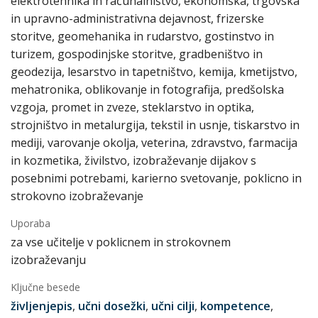
elektrotehnika in računalništvo, ekonomska, trgovska
in upravno-administrativna dejavnost, frizerske
storitve, geomehanika in rudarstvo, gostinstvo in
turizem, gospodinjske storitve, gradbeništvo in
geodezija, lesarstvo in tapetništvo, kemija, kmetijstvo,
mehatronika, oblikovanje in fotografija, predšolska
vzgoja, promet in zveze, steklarstvo in optika,
strojništvo in metalurgija, tekstil in usnje, tiskarstvo in
mediji, varovanje okolja, veterina, zdravstvo, farmacija
in kozmetika, živilstvo, izobraževanje dijakov s
posebnimi potrebami, karierno svetovanje, poklicno in
strokovno izobraževanje
Uporaba
za vse učitelje v poklicnem in strokovnem
izobraževanju
Ključne besede
življenjepis
,
učni dosežki
,
učni cilji
,
kompetence
,