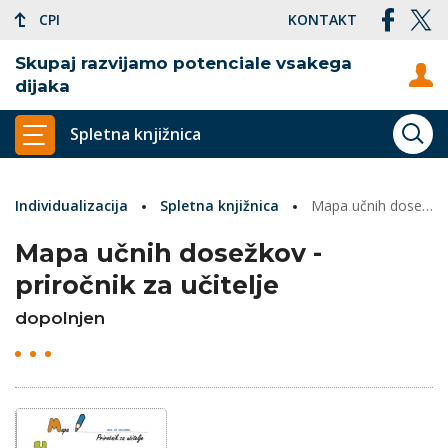
CPI
KONTAKT
Skupaj razvijamo potenciale vsakega
dijaka
Spletna knjižnica
ISKA
PRIKAŽI GLAVNI MENI
Individualizacija
Spletna knjižnica
Mapa učnih dosežkov - priročnik za učitelje
Mapa učnih dosežkov -
priročnik za učitelje
dopolnjen