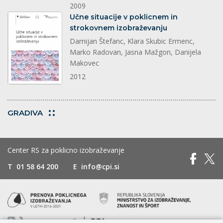
2009
dokument
Učne situacije v poklicnem in
strokovnem izobraževanju
Damijan Štefanc, Klara Skubic Ermenc,
Marko Radovan, Jasna Mažgon, Danijela
Makovec
2012
GRADIVA
Center RS za poklicno izobraževanje
T
01 58 64 200
E
info@cpi.si