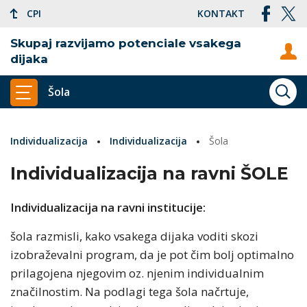
CPI
KONTAKT
Skupaj razvijamo potenciale vsakega
dijaka
Šola
ISKA
PRIKAŽI GLAVNI MENI
Individualizacija
Individualizacija
Šola
Individualizacija na ravni ŠOLE
Individualizacija na ravni institucije:
šola razmisli, kako vsakega dijaka voditi skozi
izobraževalni program, da je pot čim bolj optimalno
prilagojena njegovim oz. njenim individualnim
značilnostim. Na podlagi tega šola načrtuje,