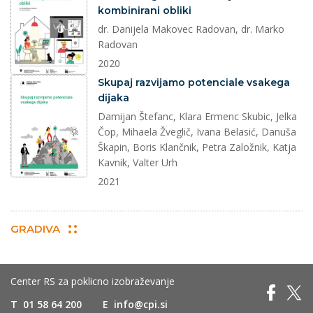
kombinirani obliki
dr. Danijela Makovec Radovan, dr. Marko
Radovan
2020
dokument
Skupaj razvijamo potenciale vsakega
dijaka
Damijan Štefanc, Klara Ermenc Skubic, Jelka
Čop, Mihaela Žveglič, Ivana Belasić, Danuša
Škapin, Boris Klančnik, Petra Založnik, Katja
Kavnik, Valter Urh
2021
GRADIVA
Center RS za poklicno izobraževanje
T
01 58 64 200
E
info@cpi.si