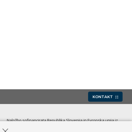
KONTAKT
Naložbo sofinancirata Republika Slovenija in Evropska unija iz
Evropskega socialnega sklada.