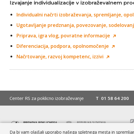
Izvajanje individualizacije v izobraževalnem pr
Individualni načrti izobraževanja, spremljanje, opo
Ugotavljanje predznanja, povezovanje, sodelovan
Priprava, igra vlog, povratne informacije
Diferenciacija, podpora, opolnomočenje
Načrtovanje, razvoj kompetenc, izzivi
Center RS za poklicno izobraževanje
T
01 58 64 200
Da bi vam olajšali uporabo našega spletnega mesta in spremljanj