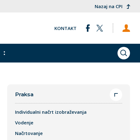
Nazaj na CPI
KONTAKT
ZAPRI MENI
ZAPRI MENI
ZAPRI MENI
ISKAN
opa
Načrtovanje
Izvajanje
Samorefleksija učitelja
i in
Spodbujanje aktivnosti dijakov
Praksa
Kartice po meri
Individualni načrt izobraževanja
Vodenje
Načrtovanje