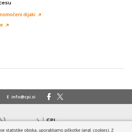
ocesu
lnomočeni dijaki
je
E
info@cpi.si
e statistike obiska, uporabljamo piškotke (angl. cookies). Z