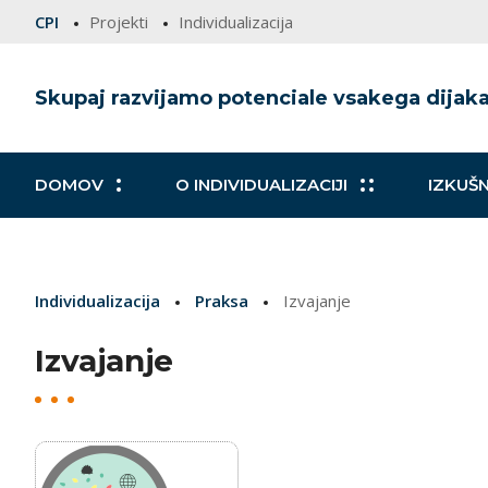
CPI
Projekti
Individualizacija
Skupaj razvijamo potenciale vsakega dijak
DOMOV
O INDIVIDUALIZACIJI
IZKUŠN
Individualni načrt izobraževanja
Individualni načrt izobraževanja
Raven šole
Šola
Vodenje
Raven iz
Individualizacija
Praksa
Izvajanje
Izvajanje
Zgodbe
Začetek učne ure
Ocenjev
Konec uč
Izvajanje
Načrtovanje INI
Spremlja
O igri