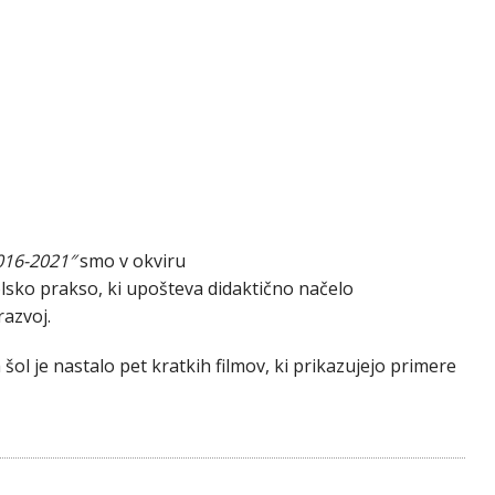
016-2021″
smo v okviru
šolsko prakso, ki upošteva didaktično načelo
razvoj.
 šol je nastalo pet kratkih filmov, ki prikazujejo primere