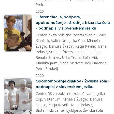
Prelc
2020
splet
Diferenciacija, podpora,
opolnomočenje - Srednja frizerska šola
– podnapisi v slovenskem jeziku
Center RS za poklicno izobraževanje: Boris
Klančnik, Valter Urh, Jelka Čop, Mihaela
Žveglič, Danuša Škapin, Katja Kavnik, Ivana
Belasić; Srednja frizerska šola Ljubljana:
Renata Strmec, Urša Troha, Saša Hiti,
Marinka Jarm, Nada Medved, Rok Naranđa,
Petra Štrukelj
2020
splet
Opolnomočenje dijakov - Živilska šola –
podnapisi v slovenskem jeziku
Center RS za poklicno izobraževanje: Jelka
Čop, Valter Urh, Mihaela Žveglič, Danuša
Škapin, Katja Kavnik, Ivana Belasić;
Biotehniški center Ljubljana, Živilska šola: