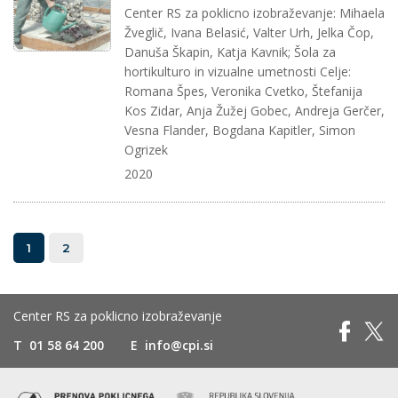
Center RS za poklicno izobraževanje: Mihaela
Žveglič, Ivana Belasić, Valter Urh, Jelka Čop,
Danuša Škapin, Katja Kavnik; Šola za
hortikulturo in vizualne umetnosti Celje:
Romana Špes, Veronika Cvetko, Štefanija
Kos Zidar, Anja Žužej Gobec, Andreja Gerčer,
Vesna Flander, Bogdana Kapitler, Simon
Ogrizek
2020
1
2
Center RS za poklicno izobraževanje
T
01 58 64 200
E
info@cpi.si