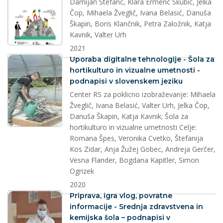
Damijan Štefanc, Klara Ermenc Skubic, Jelka
Čop, Mihaela Žveglič, Ivana Belasić, Danuša
Škapin, Boris Klančnik, Petra Založnik, Katja
Kavnik, Valter Urh
2021
splet
Uporaba digitalne tehnologije - Šola za
hortikulturo in vizualne umetnosti -
podnapisi v slovenskem jeziku
Center RS za poklicno izobraževanje: Mihaela
Žveglič, Ivana Belasić, Valter Urh, Jelka Čop,
Danuša Škapin, Katja Kavnik; Šola za
hortikulturo in vizualne umetnosti Celje:
Romana Špes, Veronika Cvetko, Štefanija
Kos Zidar, Anja Žužej Gobec, Andreja Gerčer,
Vesna Flander, Bogdana Kapitler, Simon
Ogrizek
2020
splet
Priprava, igra vlog, povratne
informacije - Srednja zdravstvena in
kemijska šola – podnapisi v