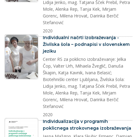
Lidija Jenko, mag. Tatjana Šček Prebil, Petra
Mole, Alenka Rep, Tanja Kek, Mirjam
Gorenc, Milena Hrovat, Darinka Berčič
Stefanović
2020
splet
Individualni načrti izobraževanja -
Živilska šola – podnapisi v slovenskem
jeziku
Center RS za poklicno izobraževanje: Jelka
Čop, Valter Urh, Mihaela Žveglič, Danuša
Škapin, Katja Kavnik, Ivana Belasić;
Biotehniški center Ljubljana, Živilska šola:
Lidija Jenko, mag. Tatjana Šček Prebil, Petra
Mole, Alenka Rep, Tanja Kek, Mirjam
Gorenc, Milena Hrovat, Darinka Berčič
Stefanović
2020
dokument
Individualizacija v programih
poklicnega strokovnega izobraževanja
Jasna Mažgon, Klara Skubic Ermenc, Damjan