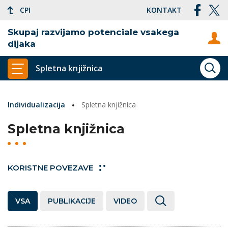
CPI
KONTAKT
Skupaj razvijamo potenciale vsakega
dijaka
Spletna knjižnica
ISKA
PRIKAŽI GLAVNI MENI
Individualizacija
Spletna knjižnica
Spletna knjižnica
KORISTNE POVEZAVE
VSA
PUBLIKACIJE
VIDEO