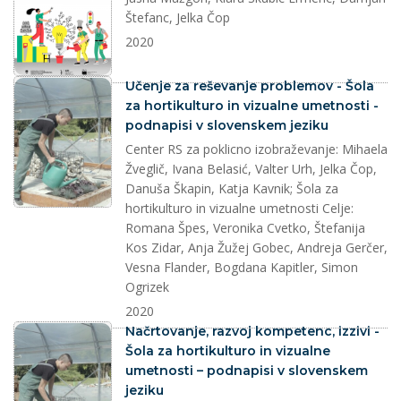
Štefanc, Jelka Čop
2020
splet
Učenje za reševanje problemov - Šola
za hortikulturo in vizualne umetnosti -
podnapisi v slovenskem jeziku
Center RS za poklicno izobraževanje: Mihaela
Žveglič, Ivana Belasić, Valter Urh, Jelka Čop,
Danuša Škapin, Katja Kavnik; Šola za
hortikulturo in vizualne umetnosti Celje:
Romana Špes, Veronika Cvetko, Štefanija
Kos Zidar, Anja Žužej Gobec, Andreja Gerčer,
Vesna Flander, Bogdana Kapitler, Simon
Ogrizek
2020
splet
Načrtovanje, razvoj kompetenc, izzivi -
Šola za hortikulturo in vizualne
umetnosti – podnapisi v slovenskem
jeziku