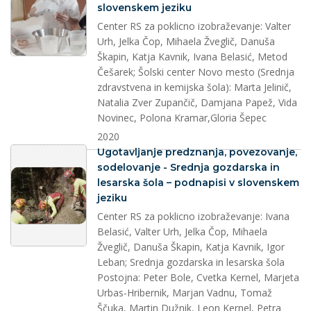
slovenskem jeziku
Center RS za poklicno izobraževanje: Valter
Urh, Jelka Čop, Mihaela Žveglič, Danuša
Škapin, Katja Kavnik, Ivana Belasić, Metod
Češarek; Šolski center Novo mesto (Srednja
zdravstvena in kemijska šola): Marta Jelinič,
Natalia Zver Zupančič, Damjana Papež, Vida
Novinec, Polona Kramar,Gloria Šepec
2020
splet
Ugotavljanje predznanja, povezovanje,
sodelovanje - Srednja gozdarska in
lesarska šola – podnapisi v slovenskem
jeziku
Center RS za poklicno izobraževanje: Ivana
Belasić, Valter Urh, Jelka Čop, Mihaela
Žveglič, Danuša Škapin, Katja Kavnik, Igor
Leban; Srednja gozdarska in lesarska šola
Postojna: Peter Bole, Cvetka Kernel, Marjeta
Urbas-Hribernik, Marjan Vadnu, Tomaž
Ščuka, Martin Dužnik, Leon Kernel, Petra