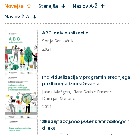
Novejša
Starejša
Naslov A-Ž
Naslov Ž-A
dokument
ABC individualizacije
Sonja Sentočnik
2021
dokument
Individualizacija v programih srednjega
poklicnega izobraževanja
Jasna Mažgon, Klara Skubic Ermenc,
Damijan Štefanc
2021
dokument
Skupaj razvijamo potenciale vsakega
dijaka