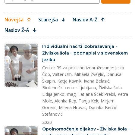
Novejša
Starejša
Naslov A-Ž
Naslov Ž-A
splet
Individualni načrti izobraževanja -
Živilska šola – podnapisi v slovenskem
jeziku
Center RS za poklicno izobraževanje: Jelka
Čop, Valter Urh, Mihaela Žveglič, Danuša
Škapin, Katja Kavnik, Ivana Belasić;
Biotehniški center Ljubljana, Živilska šola:
Lidija Jenko, mag. Tatjana Šček Prebil, Petra
Mole, Alenka Rep, Tanja Kek, Mirjam
Gorenc, Milena Hrovat, Darinka Berčič
Stefanović
2020
splet
Opolnomočenje dijakov - Živilska šola –