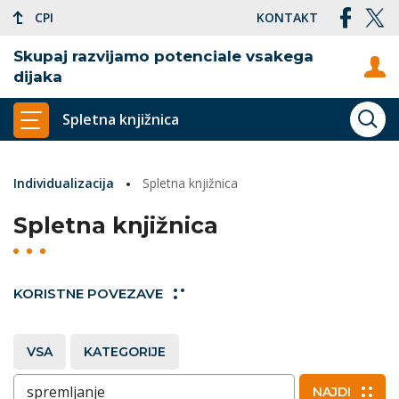
CPI
KONTAKT
Skupaj razvijamo potenciale vsakega
dijaka
Spletna knjižnica
ISKA
PRIKAŽI GLAVNI MENI
Individualizacija
Spletna knjižnica
Spletna knjižnica
KORISTNE POVEZAVE
VSA
KATEGORIJE
Vnesite ključne besede
NAJDI