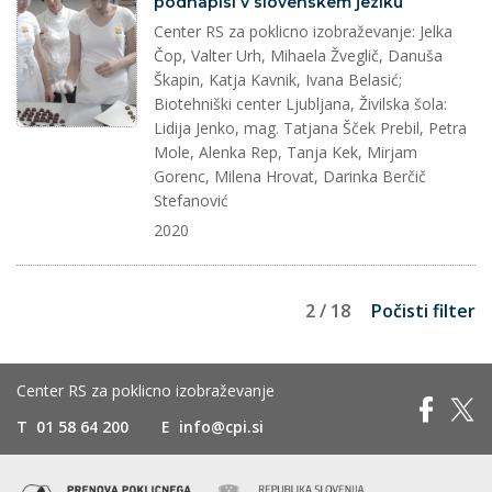
podnapisi v slovenskem jeziku
Center RS za poklicno izobraževanje: Jelka
Čop, Valter Urh, Mihaela Žveglič, Danuša
Škapin, Katja Kavnik, Ivana Belasić;
Biotehniški center Ljubljana, Živilska šola:
Lidija Jenko, mag. Tatjana Šček Prebil, Petra
Mole, Alenka Rep, Tanja Kek, Mirjam
Gorenc, Milena Hrovat, Darinka Berčič
Stefanović
2020
2 / 18
Počisti filter
Center RS za poklicno izobraževanje
T
01 58 64 200
E
info@cpi.si