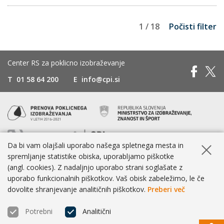
1 / 18
Počisti filter
Center RS za poklicno izobraževanje
T
01 58 64 200
E
info@cpi.si
Da bi vam olajšali uporabo našega spletnega mesta in
Skrij ob
spremljanje statistike obiska, uporabljamo piškotke
Naložbo sofinancirata Republika Slovenija in Evropska unija iz
(angl. cookies). Z nadaljnjo uporabo strani soglašate z
Evropskega socialnega sklada.
uporabo funkcionalnih piškotkov. Vaš obisk zabeležimo, le če
dovolite shranjevanje analitičnih piškotkov.
Preberi več
Dostopnost
|
Zasebnost
|
Piškotki
Potrebni
Analitični