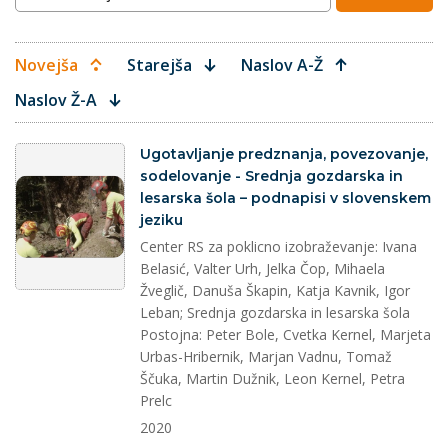
Novejša
Starejša
Naslov A-Ž
Naslov Ž-A
splet
Ugotavljanje predznanja, povezovanje,
sodelovanje - Srednja gozdarska in
lesarska šola – podnapisi v slovenskem
jeziku
Center RS za poklicno izobraževanje: Ivana
Belasić, Valter Urh, Jelka Čop, Mihaela
Žveglič, Danuša Škapin, Katja Kavnik, Igor
Leban; Srednja gozdarska in lesarska šola
Postojna: Peter Bole, Cvetka Kernel, Marjeta
Urbas-Hribernik, Marjan Vadnu, Tomaž
Ščuka, Martin Dužnik, Leon Kernel, Petra
Prelc
2020