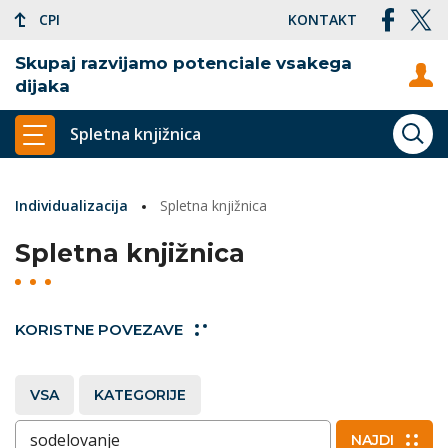
CPI
KONTAKT
Skupaj razvijamo potenciale vsakega
dijaka
Spletna knjižnica
ISKA
PRIKAŽI GLAVNI MENI
Individualizacija
Spletna knjižnica
Spletna knjižnica
KORISTNE POVEZAVE
VSA
KATEGORIJE
Vnesite ključne besede
NAJDI