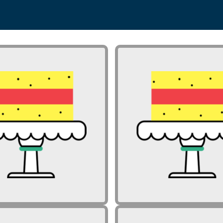
j je vredno in pomembno
Zakaj je vredno in 
delati premike na ravni
delati premike
izvedbenega kurikula?
izvedbenega k