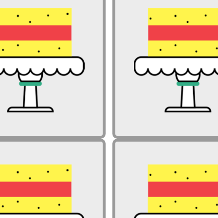
j je vredno in pomembno
Zakaj je vredno in 
delati premike na ravni
delati premike
izvedbenega kurikula?
izvedbenega k
j je vredno in pomembno
Zakaj je vredno in 
delati premike na ravni
delati premike
izvedbenega kurikula?
izvedbenega k