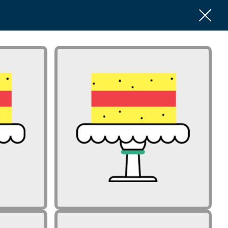
pomembno
Zakaj je vredno in pomembno
 na ravni
delati premike na ravni
urikula?
izvedbenega kurikula?