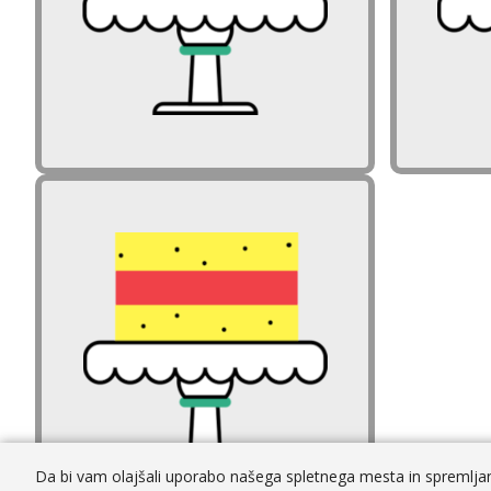
Zakaj je vredno in pomembno
delati premike na ravni
izvedbenega kurikula?
Da bi vam olajšali uporabo našega spletnega mesta in spremljanj