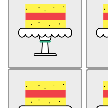
Zakaj je vredno in pomembno
Zaka
delati premike na ravni
izvedbenega kurikula?
Zakaj je vredno in pomembno
Zaka
delati premike na ravni
izvedbenega kurikula?