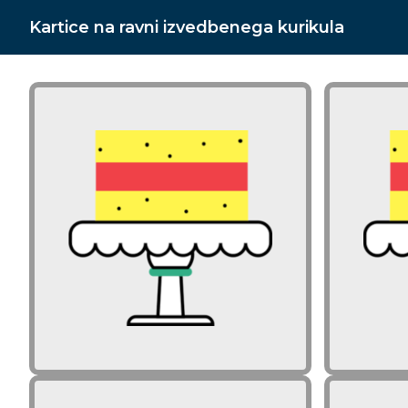
Kartice na ravni izvedbenega kurikula
Zakaj je vredno in pomembno
Zaka
delati premike na ravni
izvedbenega kurikula?