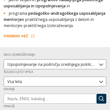
usposabljanja in izpopolnjevanja
in
programa
pedagoško-andragoškega usposabljanja
mentorjev
praktičnega usposabljanja z delom in
mentorjev praktičnega izobraževanja.
PREBERI VEČ
NIVO IZOBRAŽEVANJA
Izpopolnjevanje na področju srednjega poklicnega izobraževanja
ŠOLSKO LETO VPISA
Vsa leta
ISKANJE
NAJDI
PRIKAŽI