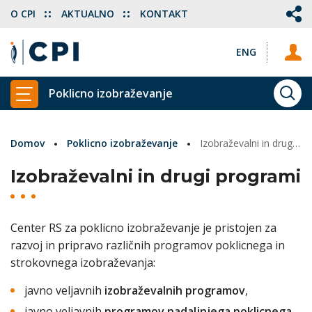
O CPI
AKTUALNO
KONTAKT
ENG
Poklicno izobraževanje
ISKA
PRIKAŽI GLAVNI MENI
Domov
Poklicno izobraževanje
Izobraževalni in drugi programi
Izobraževalni in drugi programi
Center RS za poklicno izobraževanje je pristojen za
razvoj in pripravo različnih programov poklicnega in
strokovnega izobraževanja:
javno veljavnih
izobraževalnih programov
,
javno veljavnih
programov nadaljnjega poklicnega