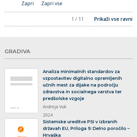
Zapri
Zapri vse
1 / 11
Prikaži vse ravni
GRADIVA
dokument
Analiza minimalnih standardov za
vzpostavitev digitalno opremljenih
učnih mest za dijake na področju
zdravstva in socialnega varstva ter
predšolske vzgoje
Andreja Vuk
2024
dokument
Sistemske ureditve PSI v izbranih
državah EU, Priloga 9: Delno poročilo –
Hrvaška