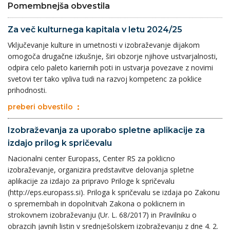
Pomembnejša obvestila
Za več kulturnega kapitala v letu 2024/25
Vključevanje kulture in umetnosti v izobraževanje dijakom
omogoča drugačne izkušnje, širi obzorje njihove ustvarjalnosti,
odpira celo paleto kariernih poti in ustvarja povezave z novimi
svetovi ter tako vpliva tudi na razvoj kompetenc za poklice
prihodnosti.
preberi obvestilo
Izobraževanja za uporabo spletne aplikacije za
izdajo prilog k spričevalu
Nacionalni center Europass, Center RS za poklicno
izobraževanje, organizira predstavitve delovanja spletne
aplikacije za izdajo za pripravo Priloge k spričevalu
(http://eps.europass.si). Priloga k spričevalu se izdaja po Zakonu
o spremembah in dopolnitvah Zakona o poklicnem in
strokovnem izobraževanju (Ur. L. 68/2017) in Pravilniku o
obrazcih javnih listin v srednješolskem izobraževanju z dne 4. 2.