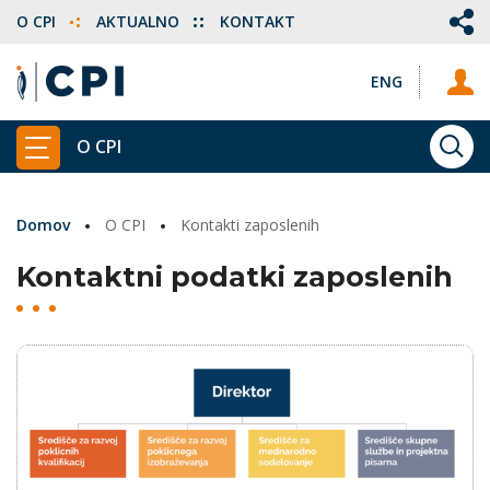
O CPI
AKTUALNO
KONTAKT
ENG
O CPI
ISKA
PRIKAŽI GLAVNI MENI
Domov
O CPI
Kontakti zaposlenih
Kontaktni podatki zaposlenih