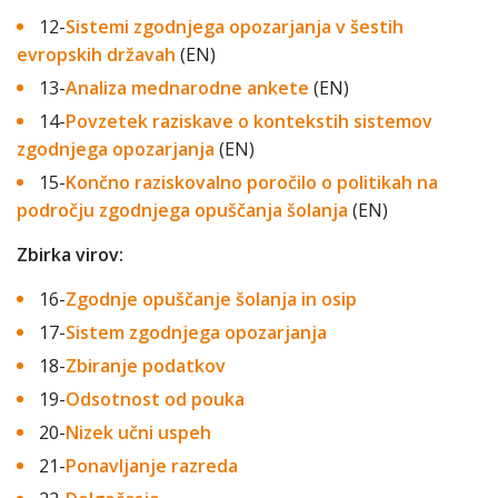
12-
Sistemi zgodnjega opozarjanja v šestih
evropskih državah
(EN)
13-
Analiza mednarodne ankete
(EN)
14-
Povzetek raziskave o kontekstih sistemov
zgodnjega opozarjanja
(EN)
15-
Končno raziskovalno poročilo o politikah na
področju zgodnjega opuščanja šolanja
(EN)
Zbirka virov:
16-
Zgodnje opuščanje šolanja in osip
17-
Sistem zgodnjega opozarjanja
18-
Zbiranje podatkov
19-
Odsotnost od pouka
20-
Nizek učni uspeh
21-
Ponavljanje razreda