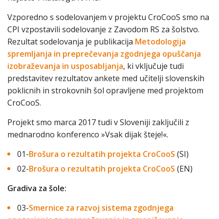
Vzporedno s sodelovanjem v projektu CroCooS smo na
CPI vzpostavili sodelovanje z Zavodom RS za šolstvo.
Rezultat sodelovanja je publikacija
Metodologija
spremljanja in preprečevanja zgodnjega opuščanja
izobraževanja in usposabljanja
, ki vključuje tudi
predstavitev rezultatov ankete med učitelji slovenskih
poklicnih in strokovnih šol opravljene med projektom
CroCooS.
Projekt smo marca 2017 tudi v Sloveniji zaključili z
mednarodno konferenco »Vsak dijak šteje!«.
01-
Brošura o rezultatih projekta CroCooS
(SI)
02-
Brošura o rezultatih projekta CroCooS
(EN)
Gradiva za šole:
03-
Smernice za razvoj sistema zgodnjega