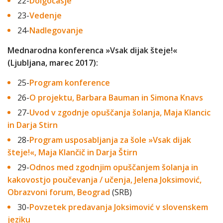
22-
Dolgočasje
23-
Vedenje
24-
Nadlegovanje
Mednarodna konferenca »Vsak dijak šteje!«
(Ljubljana, marec 2017):
25-
Program konference
26-
O projektu, Barbara Bauman in Simona Knavs
27-
Uvod v zgodnje opuščanja šolanja, Maja Klancic
in Darja Stirn
28-
Program usposabljanja za šole »Vsak dijak
šteje!«, Maja Klančič in Darja Štirn
29-
Odnos med zgodnjim opuščanjem šolanja in
kakovostjo poučevanja / učenja, Jelena Joksimović,
Obrazvoni forum, Beograd
(SRB)
30-
Povzetek predavanja Joksimović v slovenskem
jeziku