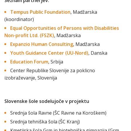
Seznam partnerjev:
Tempus Public Foundation
, Madžarska
(koordinator)
Equal Opportunities of Persons with Disabilities
Non-profit Ltd. (FSZK)
, Madžarska
Expanzio Human Consulting
, Madžarska
Youth Guidance Center (UU-Nord)
, Danska
Education Forum
, Srbija
Center Republike Slovenije za poklicno
izobraževanje, Slovenija
Slovenske šole sodelujoče v projektu
Srednja šola Ravne (ŠC Ravne na Koroškem)
Srednja tehniška šola (ŠC Kranj)
Kmetijska šola Grm in biotehniška gimnazija (Grm