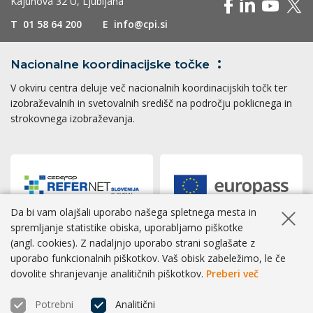
Kajuhova 32 U, Ljubljana
T
01 58 64 200
E
info@cpi.si
Nacionalne koordinacijske
točke
V okviru centra deluje več nacionalnih koordinacijskih točk ter
izobraževalnih in svetovalnih središč na področju poklicnega in
strokovnega izobraževanja.
Da bi vam olajšali uporabo našega spletnega mesta in
Skrij ob
spremljanje statistike obiska, uporabljamo piškotke
(angl. cookies). Z nadaljnjo uporabo strani soglašate z
Dostopnost
|
Zasebnost
|
Piškotki
uporabo funkcionalnih piškotkov. Vaš obisk zabeležimo, le če
dovolite shranjevanje analitičnih piškotkov.
Preberi več
® CPI 2026 | Izvedba
BOSKO
Potrebni
Analitični