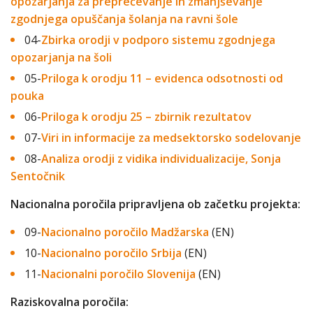
opozarjanja za preprečevanje in zmanjševanje
zgodnjega opuščanja šolanja na ravni šole
04-
Zbirka orodji v podporo sistemu zgodnjega
opozarjanja na šoli
05-
Priloga k orodju 11 – evidenca odsotnosti od
pouka
06-
Priloga k orodju 25 – zbirnik rezultatov
07-
Viri in informacije za medsektorsko sodelovanje
08-
Analiza orodji z vidika individualizacije, Sonja
Sentočnik
Nacionalna poročila pripravljena ob začetku projekta:
09-
Nacionalno poročilo Madžarska
(EN)
10-
Nacionalno poročilo Srbija
(EN)
11-
Nacionalni poročilo Slovenija
(EN)
Raziskovalna poročila: