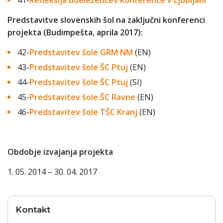
41-
Refleksija udeležencev konference v Ljubljani
Predstavitve slovenskih šol na zaključni konferenci
projekta (Budimpešta, aprila 2017):
42-
Predstavitev šole GRM NM
(EN)
43-
Predstavitev šole ŠC Ptuj
(EN)
44-
Predstavitev šole ŠC Ptuj
(SI)
45-
Predstavitev šole ŠC Ravne
(EN)
46-
Predstavitev šole TŠC Kranj
(EN)
Obdobje izvajanja projekta
1. 05. 2014 – 30. 04. 2017
Kontakt