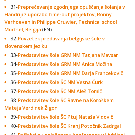
31-
Preprečevanje zgodnjega opuščanja šolanja v
Flandriji z uporabo time-out projektov, Ronny
Verhoeven in Philippe Gruwier, Technical school
Mortsel, Belgija
(EN)
32-
Povzetek predavanja belgijske šole v
slovenskem jeziku
33-
Predstavitev šole GRM NM Tatjana Mavsar
34-
Predstavitev šole GRM NM Anica Možina
35-
Predstavitev šole GRM NM Darja Francekovič
36-
Predstavitev šole ŠC NM Vesna Čurk
37-
Predstavitev šole ŠC NM Aleš Tomič
38-
Predstavitev šole ŠC Ravne na Koroškem
Mateja Verdinek Žigon
39-
Predstavitev šole ŠC Ptuj Nataša Vidovič
40-
Predstavitev šole ŠC Kranj Potočnik Zadrgal