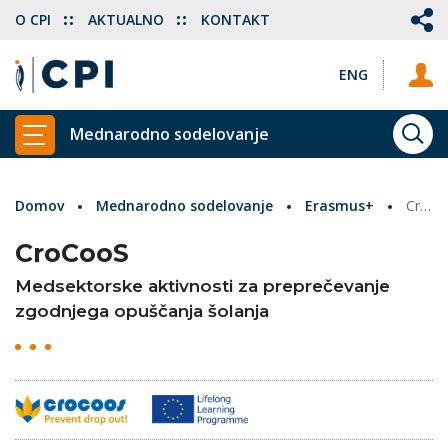
O CPI
AKTUALNO
KONTAKT
ENG
Mednarodno sodelovanje
ISKA
PRIKAŽI GLAVNI MENI
Domov
Mednarodno sodelovanje
Erasmus+
CroCooS
CroCooS
Medsektorske aktivnosti za preprečevanje
zgodnjega opuščanja šolanja