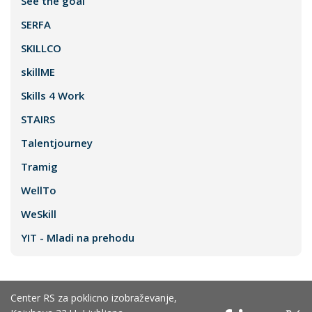
See the goal
SERFA
SKILLCO
skillME
Skills 4 Work
STAIRS
Talentjourney
Tramig
WellTo
WeSkill
YIT - Mladi na prehodu
Center RS za poklicno izobraževanje,