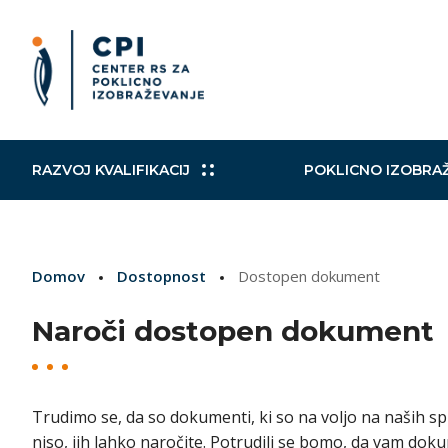
RAZVOJ KVALIFIKACIJ
POKLICNO IZOBRA
Slovensko ogrodje kvalifikacij
Izobraževalni in drugi programi
Kohezijski projekti
Mobilni CPI
Poklicni
Raziskav
Načrt za
Aktualni
Domov
Dostopnost
Dostopen dokument
Izobraževalni programi
Zaključevanje izobraževanja
Norveški finančni mehanizem in
Mednarodni sporazumi
Nacional
VKO
TWINNI
Evropsk
Finančni mehanizem EGP
Naroči dostopen dokument
Izobraževanje in usposabljanje
Podpora
strokovnih delavcev
EuroSkills/SloveniaSkills
Vključujo
Trudimo se, da so dokumenti, ki so na voljo na naših spl
niso, jih lahko naročite. Potrudili se bomo, da vam dok