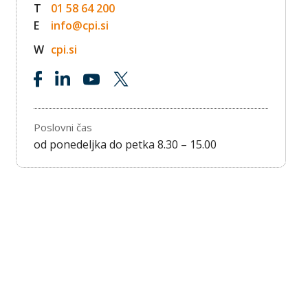
T
01 58 64 200
E
info@cpi.si
W
cpi.si
Poslovni čas
od ponedeljka do petka 8.30 – 15.00