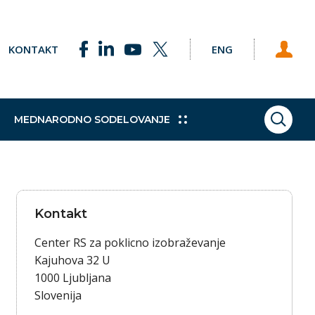
KONTAKT
ENG
MEDNARODNO SODELOVANJE
ISKAN
ke točke
Pobude
Praktično izobraževanje
Sklad za podnebne spremembe
Študijski obiski
h programov
e Svetu EU
Dodatne kvalifikacije
Vajeništvo
Kontakt
gija
Trajnostni razvoj
Center RS za poklicno izobraževanje
Kajuhova 32 U
1000 Ljubljana
Slovenija