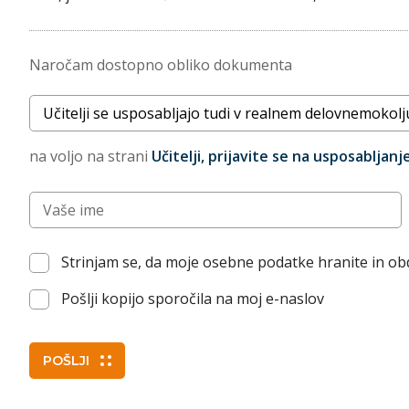
Naročam dostopno obliko dokumenta
Naslov dokumenta
na voljo na strani
Učitelji, prijavite se na usposabljanje
Vnesite vaše ime (po želji)
Strinjam se, da moje osebne podatke hranite in o
Pošlji kopijo sporočila na moj e-naslov
POŠLJI