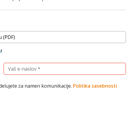
!
Vnesite vaš elektronski naslov (obvezno)
bdelujete za namen komunikacije.
Politika zasebnosti