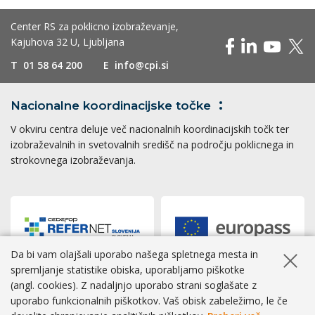
Center RS za poklicno izobraževanje,
Kajuhova 32 U, Ljubljana
T
01 58 64 200
E
info@cpi.si
Nacionalne koordinacijske
točke
V okviru centra deluje več nacionalnih koordinacijskih točk ter
izobraževalnih in svetovalnih središč na področju poklicnega in
strokovnega izobraževanja.
Da bi vam olajšali uporabo našega spletnega mesta in
Skrij ob
spremljanje statistike obiska, uporabljamo piškotke
(angl. cookies). Z nadaljnjo uporabo strani soglašate z
Dostopnost
|
Zasebnost
|
Piškotki
uporabo funkcionalnih piškotkov. Vaš obisk zabeležimo, le če