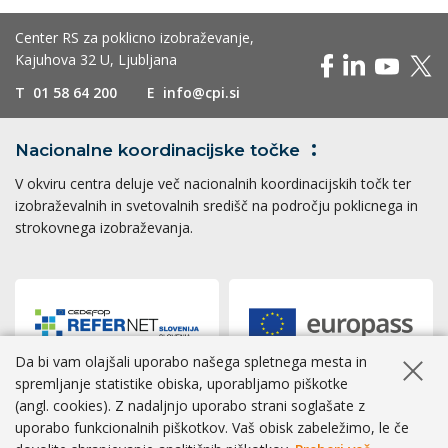
Center RS za poklicno izobraževanje,
Kajuhova 32 U, Ljubljana
T
01 58 64 200
E
info@cpi.si
Nacionalne koordinacijske
točke
V okviru centra deluje več nacionalnih koordinacijskih točk ter
izobraževalnih in svetovalnih središč na področju poklicnega in
strokovnega izobraževanja.
Da bi vam olajšali uporabo našega spletnega mesta in
Skrij ob
spremljanje statistike obiska, uporabljamo piškotke
(angl. cookies). Z nadaljnjo uporabo strani soglašate z
Dostopnost
|
Zasebnost
|
Piškotki
uporabo funkcionalnih piškotkov. Vaš obisk zabeležimo, le če