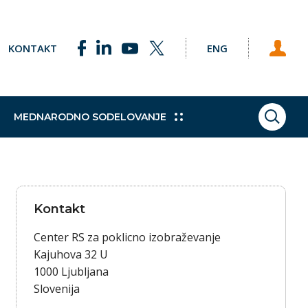
KONTAKT
ENG
MEDNARODNO SODELOVANJE
ISKAN
ke točke
Pobude
Praktično izobraževanje
Sklad za podnebne spremembe
Študijski obiski
h programov
e Svetu EU
Dodatne kvalifikacije
Vajeništvo
Kontakt
gija
Trajnostni razvoj
Center RS za poklicno izobraževanje
Kajuhova 32 U
1000 Ljubljana
Slovenija