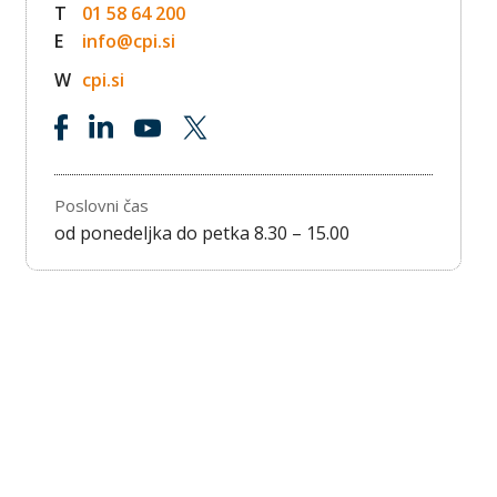
T
01 58 64 200
E
info@cpi.si
W
cpi.si
Poslovni čas
od ponedeljka do petka 8.30 – 15.00