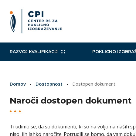
RAZVOJ KVALIFIKACIJ
POKLICNO IZOBRA
Slovensko ogrodje kvalifikacij
Izobraževalni in drugi programi
Kohezijski projekti
Mobilni CPI
Poklicni
Raziskav
Načrt za
Aktualni
Domov
Dostopnost
Dostopen dokument
Izobraževalni programi
Zaključevanje izobraževanja
Norveški finančni mehanizem in
Mednarodni sporazumi
Nacional
VKO
TWINNI
Evropsk
Finančni mehanizem EGP
Naroči dostopen dokument
Izobraževanje in usposabljanje
Podpora
strokovnih delavcev
EuroSkills/SloveniaSkills
Vključujo
Trudimo se, da so dokumenti, ki so na voljo na naših spl
niso, jih lahko naročite. Potrudili se bomo, da vam dok