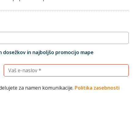
ih dosežkov in najboljšo promocijo mape
Vnesite vaš elektronski naslov (obvezno)
bdelujete za namen komunikacije.
Politika zasebnosti