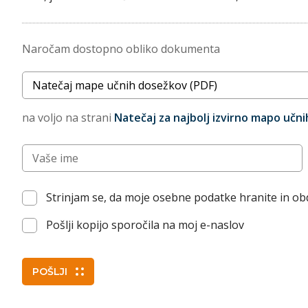
Naročam dostopno obliko dokumenta
Naslov dokumenta
na voljo na strani
Natečaj za najbolj izvirno mapo učn
Vnesite vaše ime (po želji)
Strinjam se, da moje osebne podatke hranite in o
Pošlji kopijo sporočila na moj e-naslov
POŠLJI