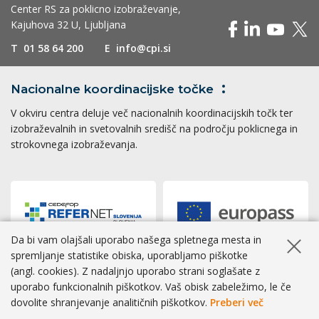
Center RS za poklicno izobraževanje,
Kajuhova 32 U, Ljubljana
T
01 58 64 200
E
info@cpi.si
Nacionalne koordinacijske
točke
V okviru centra deluje več nacionalnih koordinacijskih točk ter
izobraževalnih in svetovalnih središč na področju poklicnega in
strokovnega izobraževanja.
Da bi vam olajšali uporabo našega spletnega mesta in
Skrij ob
spremljanje statistike obiska, uporabljamo piškotke
(angl. cookies). Z nadaljnjo uporabo strani soglašate z
Dostopnost
|
Zasebnost
|
Piškotki
uporabo funkcionalnih piškotkov. Vaš obisk zabeležimo, le če
dovolite shranjevanje analitičnih piškotkov.
Preberi več