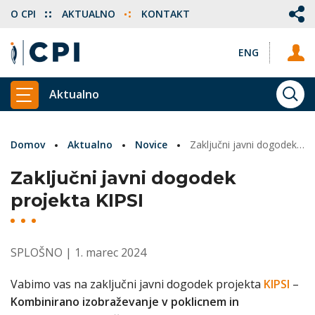
O CPI
AKTUALNO
KONTAKT
ENG
Aktualno
ISKA
PRIKAŽI GLAVNI MENI
Domov
Aktualno
Novice
Zaključni javni dogodek projekta KIPSI
Zaključni javni dogodek
projekta KIPSI
SPLOŠNO
| 1. marec 2024
Vabimo vas na zaključni javni dogodek projekta
KIPSI
–
Kombinirano izobraževanje v poklicnem in