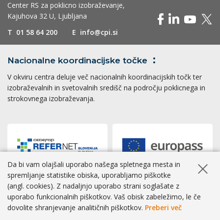
Center RS za poklicno izobraževanje,
Kajuhova 32 U, Ljubljana
T
01 58 64 200
E
info@cpi.si
Nacionalne koordinacijske
točke
V okviru centra deluje več nacionalnih koordinacijskih točk ter
izobraževalnih in svetovalnih središč na področju poklicnega in
strokovnega izobraževanja.
Da bi vam olajšali uporabo našega spletnega mesta in
Skrij ob
spremljanje statistike obiska, uporabljamo piškotke
(angl. cookies). Z nadaljnjo uporabo strani soglašate z
Dostopnost
|
Zasebnost
|
Piškotki
uporabo funkcionalnih piškotkov. Vaš obisk zabeležimo, le če
dovolite shranjevanje analitičnih piškotkov.
Preberi več