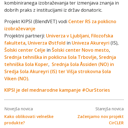
kombiniranega izobraževanja ter izmenjava znanja in
dobrih praks z institucijami iz držav donatoric.
Projekt KIPSI (BlendVET) vodi
Center RS za poklicno
izobraževanje
Projektni partnerji:
Univerza v Ljubljani, Filozofska
fakulteta
,
Univerza Østfold
in
Univeza Akureyri
(IS),
Šolski center Celje
in
Šolski center Novo mesto
,
Srednja tehniška in poklicna šola Trbovlje
,
Srednja
tehniška šola Koper
,
Srednja šola Åssiden (NO) in
Sredja šola Akureyri (IS) ter Višja strokovna šola
Viken (NO)
.
KIPSI je del mednarodne kampanje #OurStories
Novejša novica
Starejša novica
Kako oblikovati velneške
Začenjamo nov projekt
produkte?
CirCLER