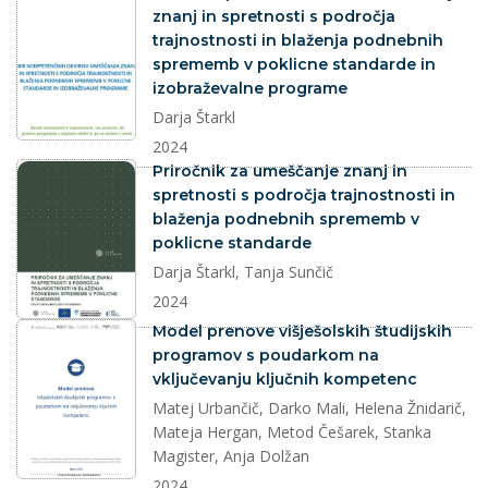
znanj in spretnosti s področja
trajnostnosti in blaženja podnebnih
sprememb v poklicne standarde in
izobraževalne programe
Darja Štarkl
2024
dokument
Priročnik za umeščanje znanj in
spretnosti s področja trajnostnosti in
blaženja podnebnih sprememb v
poklicne standarde
Darja Štarkl, Tanja Sunčič
2024
dokument
Model prenove višješolskih študijskih
programov s poudarkom na
vključevanju ključnih kompetenc
Matej Urbančič, Darko Mali, Helena Žnidarič,
Mateja Hergan, Metod Češarek, Stanka
Magister, Anja Dolžan
2024