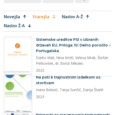
Novejša
Starejša
Naslov A-Ž
Naslov Ž-A
dokument
Sistemske ureditve PSI v izbranih
državah EU, Priloga 10: Delno poročilo –
Portugalska
Darko Mali, Nina Kristl, Velesa Mrak, Štefan
Petkovšek, dr. Borut Mikulec
2023
dokument
Na poti k trajnostnim izdelkom oz.
storitvam
Ivana Belasić, Tanja Sunčič, Darija Štarkl
2023
dokument