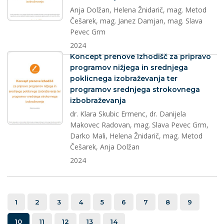
Anja Dolžan, Helena Žnidarič, mag. Metod
Češarek, mag. Janez Damjan, mag. Slava
Pevec Grm
2024
dokument
Koncept prenove Izhodišč za pripravo
programov nižjega in srednjega
poklicnega izobraževanja ter
programov srednjega strokovnega
izbobraževanja
dr. Klara Skubic Ermenc, dr. Danijela
Makovec Radovan, mag. Slava Pevec Grm,
Darko Mali, Helena Žnidarič, mag. Metod
Češarek, Anja Dolžan
2024
1
2
3
4
5
6
7
8
9
10
11
12
13
14