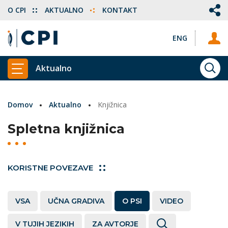
O CPI
AKTUALNO
KONTAKT
ENG
Aktualno
ISKA
PRIKAŽI GLAVNI MENI
Domov
Aktualno
Knjižnica
Spletna knjižnica
KORISTNE POVEZAVE
VSA
UČNA GRADIVA
O PSI
VIDEO
V TUJIH JEZIKIH
ZA AVTORJE