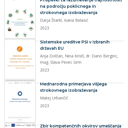
Prispevki za razumevanje trajnostnosti
na področju poklicnega in
strokovnega izobraževanja
Darja Štarkl, Ivana Belasić
2023
dokument
Sistemske ureditve PSI v izbranih
državah EU
Anja Dolžan, Nina Kristl, dr. Dario Berginc,
mag. Slava Pevec Grm
2023
dokument
Mednarodna primerjava višjega
strokovnega izobraževanja
Matej Urbančič
2023
dokument
Zbir kompetenčnih okvirov umeščanja