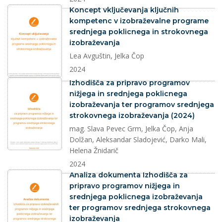
dokument
Koncept vključevanja ključnih
kompetenc v izobraževalne programe
srednjega poklicnega in strokovnega
izobraževanja
Lea Avguštin, Jelka Čop
2024
dokument
Izhodišča za pripravo programov
nižjega in srednjega poklicnega
izobraževanja ter programov srednjega
strokovnega izobraževanja (2024)
mag. Slava Pevec Grm, Jelka Čop, Anja
Dolžan, Aleksandar Sladojević, Darko Mali,
Helena Žnidarič
2024
dokument
Analiza dokumenta Izhodišča za
pripravo programov nižjega in
srednjega poklicnega izobraževanja
ter programov srednjega strokovnega
izobraževanja