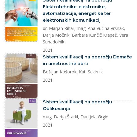
Sistem kvalifikacij na področju
Elektrotehnike, elektronike,
avtomatizacije, energetike ter
elektronskih komunikacij
dr. Marjan Rihar, mag. Ana Vučina Vršnak,
Darja Močnik, Barbara Kunčič Krapež, Vera
Suhadolnik
2021
dokument
Sistem kvalifikacij na področju Domače
in umetnostne obrti
Boštjan Košorok, Kati Sekirnik
2021
dokument
Sistem kvalifikacij na področju
Oblikovanja
mag. Darija Štarkl, Danijela Grgić
2021