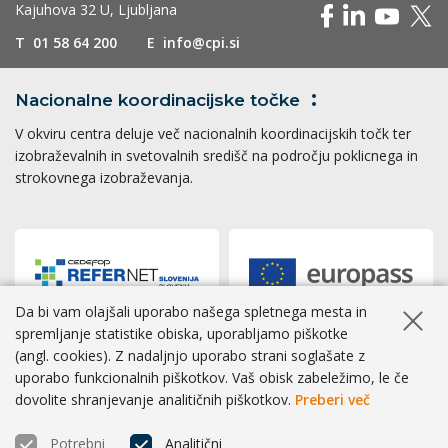
Kajuhova 32 U, Ljubljana
T
01 58 64 200
E
info@cpi.si
Nacionalne koordinacijske
točke
V okviru centra deluje več nacionalnih koordinacijskih točk ter
izobraževalnih in svetovalnih središč na področju poklicnega in
strokovnega izobraževanja.
Da bi vam olajšali uporabo našega spletnega mesta in
Skrij ob
spremljanje statistike obiska, uporabljamo piškotke
(angl. cookies). Z nadaljnjo uporabo strani soglašate z
Dostopnost
|
Zasebnost
|
Piškotki
uporabo funkcionalnih piškotkov. Vaš obisk zabeležimo, le če
dovolite shranjevanje analitičnih piškotkov.
Preberi več
® CPI 2026 | Izvedba
BOSKO
Potrebni
Analitični