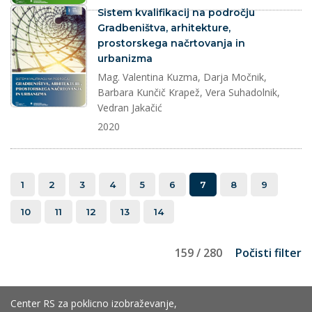
dokument
Sistem kvalifikacij na področju
Gradbeništva, arhitekture,
prostorskega načrtovanja in
urbanizma
Mag. Valentina Kuzma, Darja Močnik,
Barbara Kunčič Krapež, Vera Suhadolnik,
Vedran Jakačić
2020
1
2
3
4
5
6
7
8
9
10
11
12
13
14
159 / 280
Počisti filter
Center RS za poklicno izobraževanje,