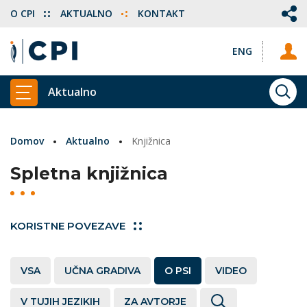
O CPI
AKTUALNO
KONTAKT
ENG
Aktualno
ISKA
PRIKAŽI GLAVNI MENI
Domov
Aktualno
Knjižnica
Spletna knjižnica
KORISTNE POVEZAVE
VSA
UČNA GRADIVA
O PSI
VIDEO
V TUJIH JEZIKIH
ZA AVTORJE