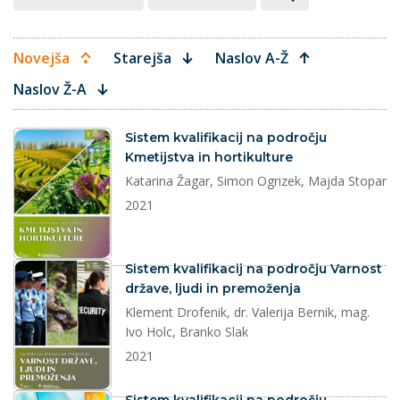
Novejša
Starejša
Naslov A-Ž
Naslov Ž-A
dokument
Sistem kvalifikacij na področju
Kmetijstva in hortikulture
Katarina Žagar, Simon Ogrizek, Majda Stopar
2021
dokument
Sistem kvalifikacij na področju Varnost
države, ljudi in premoženja
Klement Drofenik, dr. Valerija Bernik, mag.
Ivo Holc, Branko Slak
2021
dokument