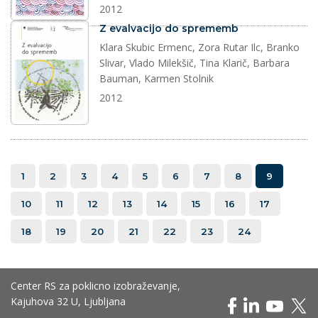
2012
dokument
Z evalvacijo do sprememb
Klara Skubic Ermenc, Zora Rutar Ilc, Branko
Slivar, Vlado Milekšič, Tina Klarič, Barbara
Bauman, Karmen Stolnik
2012
1
2
3
4
5
6
7
8
9
10
11
12
13
14
15
16
17
18
19
20
21
22
23
24
Center RS za poklicno izobraževanje,
Kajuhova 32 U, Ljubljana