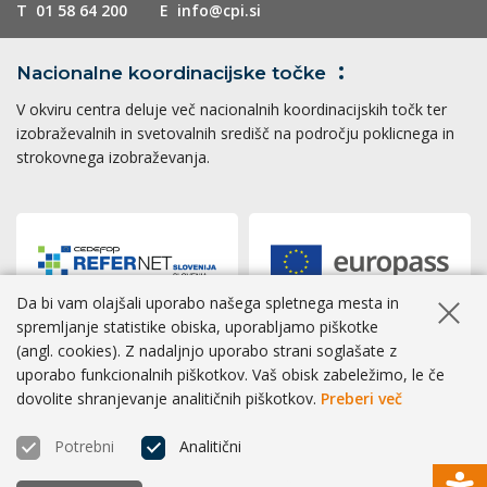
T
01 58 64 200
E
info@cpi.si
Nacionalne koordinacijske
točke
V okviru centra deluje več nacionalnih koordinacijskih točk ter
izobraževalnih in svetovalnih središč na področju poklicnega in
strokovnega izobraževanja.
Da bi vam olajšali uporabo našega spletnega mesta in
Skrij ob
spremljanje statistike obiska, uporabljamo piškotke
(angl. cookies). Z nadaljnjo uporabo strani soglašate z
Dostopnost
|
Zasebnost
|
Piškotki
uporabo funkcionalnih piškotkov. Vaš obisk zabeležimo, le če
dovolite shranjevanje analitičnih piškotkov.
Preberi več
® CPI 2026 | Izvedba
BOSKO
Potrebni
Analitični