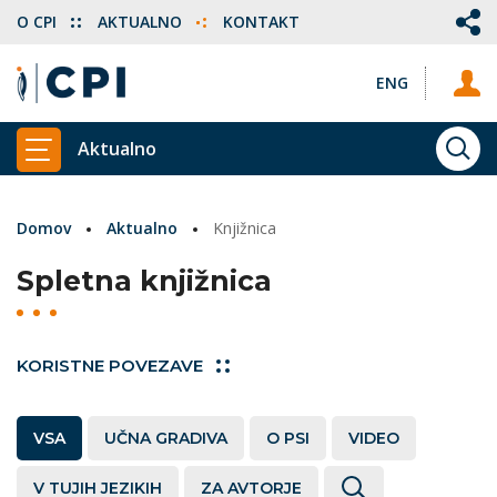
O CPI
AKTUALNO
KONTAKT
ENG
Aktualno
ISKA
PRIKAŽI GLAVNI MENI
Domov
Aktualno
Knjižnica
Spletna knjižnica
KORISTNE POVEZAVE
VSA
UČNA GRADIVA
O PSI
VIDEO
V TUJIH JEZIKIH
ZA AVTORJE