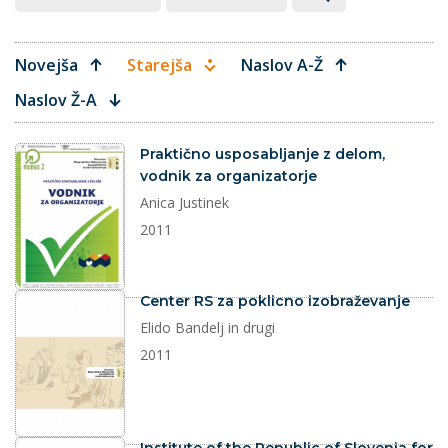
Novejša
Starejša
Naslov A-Ž
Naslov Ž-A
dokument
Praktično usposabljanje z delom,
vodnik za organizatorje
Anica Justinek
2011
dokument
Center RS za poklicno izobraževanje
Elido Bandelj in drugi
2011
dokument