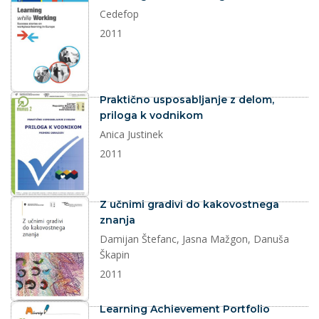
Cedefop
2011
dokument
Praktično usposabljanje z delom,
priloga k vodnikom
Anica Justinek
2011
dokument
Z učnimi gradivi do kakovostnega
znanja
Damijan Štefanc, Jasna Mažgon, Danuša
Škapin
2011
dokument
Learning Achievement Portfolio