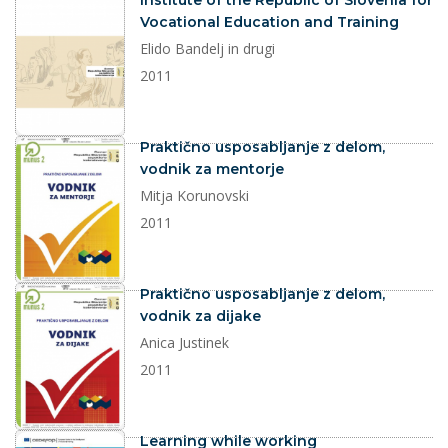
Institute of the Republic of Slovenia for
Vocational Education and Training
Elido Bandelj in drugi
2011
dokument
Praktično usposabljanje z delom,
vodnik za mentorje
Mitja Korunovski
2011
dokument
Praktično usposabljanje z delom,
vodnik za dijake
Anica Justinek
2011
dokument
Learning while working