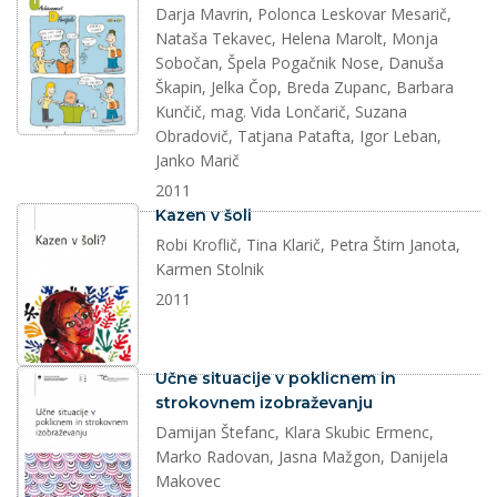
Darja Mavrin, Polonca Leskovar Mesarič,
Nataša Tekavec, Helena Marolt, Monja
Sobočan, Špela Pogačnik Nose, Danuša
Škapin, Jelka Čop, Breda Zupanc, Barbara
Kunčič, mag. Vida Lončarič, Suzana
Obradovič, Tatjana Patafta, Igor Leban,
Janko Marič
2011
dokument
Kazen v šoli
Robi Kroflič, Tina Klarič, Petra Štirn Janota,
Karmen Stolnik
2011
dokument
Učne situacije v poklicnem in
strokovnem izobraževanju
Damijan Štefanc, Klara Skubic Ermenc,
Marko Radovan, Jasna Mažgon, Danijela
Makovec