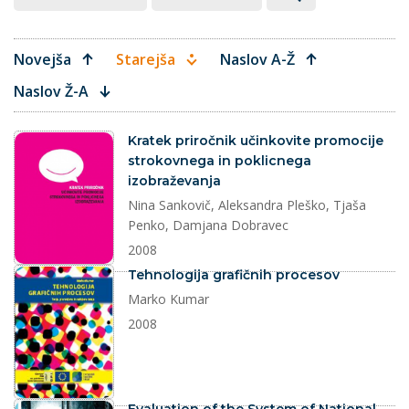
Novejša
Starejša
Naslov A-Ž
Naslov Ž-A
dokument
Kratek priročnik učinkovite promocije
strokovnega in poklicnega
izobraževanja
Nina Sankovič, Aleksandra Pleško, Tjaša
Penko, Damjana Dobravec
2008
dokument
Tehnologija grafičnih procesov
Marko Kumar
2008
dokument