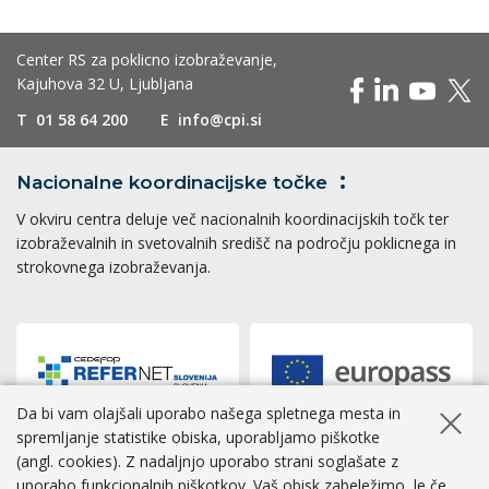
Center RS za poklicno izobraževanje,
Kajuhova 32 U, Ljubljana
T
01 58 64 200
E
info@cpi.si
Nacionalne koordinacijske
točke
V okviru centra deluje več nacionalnih koordinacijskih točk ter
izobraževalnih in svetovalnih središč na področju poklicnega in
strokovnega izobraževanja.
Da bi vam olajšali uporabo našega spletnega mesta in
Skrij ob
spremljanje statistike obiska, uporabljamo piškotke
(angl. cookies). Z nadaljnjo uporabo strani soglašate z
Dostopnost
|
Zasebnost
|
Piškotki
uporabo funkcionalnih piškotkov. Vaš obisk zabeležimo, le če