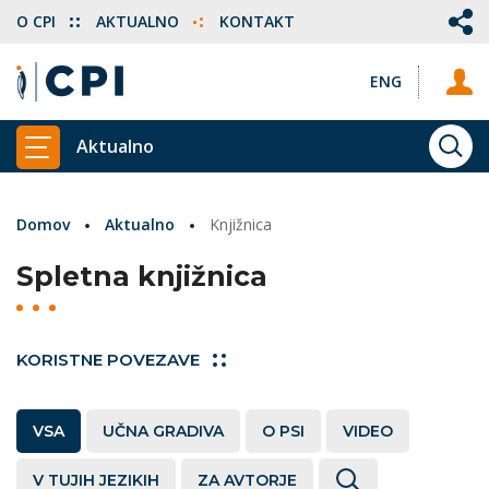
O CPI
AKTUALNO
KONTAKT
ENG
Aktualno
ISKA
PRIKAŽI GLAVNI MENI
Domov
Aktualno
Knjižnica
Spletna knjižnica
KORISTNE POVEZAVE
VSA
UČNA GRADIVA
O PSI
VIDEO
V TUJIH JEZIKIH
ZA AVTORJE