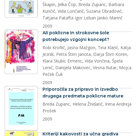
Škapin, Jelka Čop, Breda Zupanc, Barbara
Kunčič, Vida Lončarič, Suzana Obradovič,
Tatjana Patafta Igor Leban Janko Marinč
2009
dokument
Ali poklicne in strokovne šole
potrebujejo vzgojni koncept?
Robi Kroflič, Jasna Mažgon, Tina Klarič, Katja
Jeznik, Petra Štirn Janota, Darja Štirn Koren,
Klara Skubic Ermenc, Vida Vončina, Špela
Lenič, Danijela Makovec, Vesna Rutar, Mojca
Peček Čuk
2009
dokument
Priporočila za pripravo in izvedbo
drugega predmeta poklicne mature
Breda Zupanc, Helena Žnidarič, Irena Andreja
Prošek
2009
dokument
Kriteriji kakovosti za učna gradiva