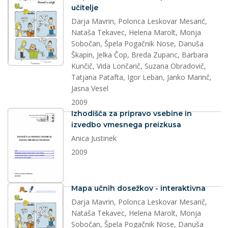
učitelje
Darja Mavrin, Polonca Leskovar Mesarič,
Nataša Tekavec, Helena Marolt, Monja
Sobočan, Špela Pogačnik Nose, Danuša
Škapin, Jelka Čop, Breda Zupanc, Barbara
Kunčič, Vida Lončarič, Suzana Obradovič,
Tatjana Patafta, Igor Leban, Janko Marinč,
Jasna Vesel
2009
dokument
Izhodišča za pripravo vsebine in
izvedbo vmesnega preizkusa
Anica Justinek
2009
dokument
Mapa učnih dosežkov - interaktivna
Darja Mavrin, Polonca Leskovar Mesarič,
Nataša Tekavec, Helena Marolt, Monja
Sobočan, Špela Pogačnik Nose, Danuša