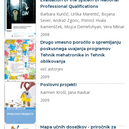
Evaluation of the System of National
Professional Qualifications
Barbara Kunčič, Urška Marentič, Bojana
Sever, Andraž Zgonc, Primož Hvala
Kamenšček, Mojca Demirtshyan, Vera Mlinar
2008
dokument
Drugo vmesno poročilo o spremljanju
poskusnega uvajanja programov
Tehnik mehatronike in Tehnik
oblikovanja
več avtorjev
2009
dokument
Poslovni projekti
Karmen Krošl, Jana Ravbar
2009
dokument
Mapa učnih dosežkov - priročnik za