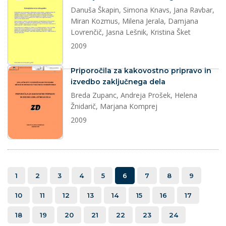
Danuša Škapin, Simona Knavs, Jana Ravbar,
Miran Kozmus, Milena Jerala, Damjana
Lovrenčič, Jasna Lešnik, Kristina Šket
2009
dokument
Priporočila za kakovostno pripravo in
izvedbo zaključnega dela
Breda Zupanc, Andreja Prošek, Helena
Žnidarič, Marjana Komprej
2009
1
2
3
4
5
6
7
8
9
10
11
12
13
14
15
16
17
18
19
20
21
22
23
24