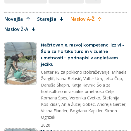
Novejša
Starejša
Naslov A-Ž
Naslov Ž-A
splet
Načrtovanje, razvoj kompetenc, izzivi -
Šola za hortikulturo in vizualne
umetnosti – podnapisi v angleškem
jeziku
Center RS za poklicno izobraževanje: Mihaela
Žveglič, Ivana Belasić, Valter Urh, Jelka Čop,
Danuša Škapin, Katja Kavnik; Šola za
hortikulturo in vizualne umetnosti Celje:
Romana Špes, Veronika Cvetko, Štefanija
Kos Zidar, Anja Žužej Gobec, Andreja Gerčer,
Vesna Flander, Bogdana Kapitler, Simon
Ogrizek
2020