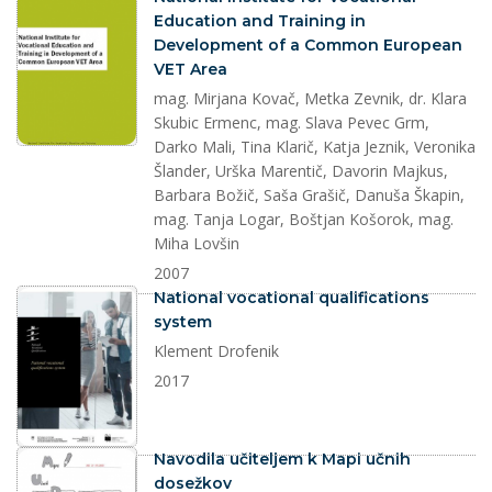
Education and Training in
Development of a Common European
VET Area
mag. Mirjana Kovač, Metka Zevnik, dr. Klara
Skubic Ermenc, mag. Slava Pevec Grm,
Darko Mali, Tina Klarič, Katja Jeznik, Veronika
Šlander, Urška Marentič, Davorin Majkus,
Barbara Božič, Saša Grašič, Danuša Škapin,
mag. Tanja Logar, Boštjan Košorok, mag.
Miha Lovšin
2007
dokument
National vocational qualifications
system
Klement Drofenik
2017
dokument
Navodila učiteljem k Mapi učnih
dosežkov