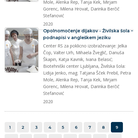
Mole, Alenka Rep, Tanja Kek, Mirjam
Gorenc, Milena Hrovat, Darinka Berčič
Stefanović
2020
splet
Opolnomočenje dijakov - Živilska šola –
podnapisi v angleškem jeziku
Center RS za poklicno izobraževanje: Jelka
Čop, Valter Urh, Mihaela Žveglič, Danuša
Škapin, Katja Kavnik, Ivana Belasić;
Biotehniški center Ljubljana, Živilska šola:
Lidija Jenko, mag. Tatjana Šček Prebil, Petra
Mole, Alenka Rep, Tanja Kek, Mirjam
Gorenc, Milena Hrovat, Darinka Berčič
Stefanović
2020
1
2
3
4
5
6
7
8
9