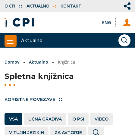
O CPI
AKTUALNO
KONTAKT
ENG
Aktualno
ISKA
PRIKAŽI GLAVNI MENI
Domov
Aktualno
Knjižnica
Spletna knjižnica
KORISTNE POVEZAVE
VSA
UČNA GRADIVA
O PSI
VIDEO
V TUJIH JEZIKIH
ZA AVTORJE