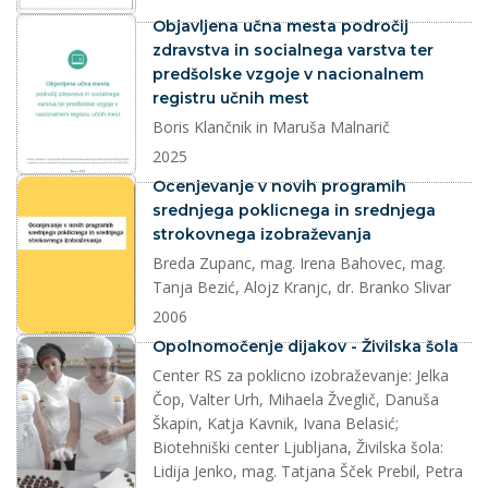
dokument
Objavljena učna mesta področij
zdravstva in socialnega varstva ter
predšolske vzgoje v nacionalnem
registru učnih mest
Boris Klančnik in Maruša Malnarič
2025
dokument
Ocenjevanje v novih programih
srednjega poklicnega in srednjega
strokovnega izobraževanja
Breda Zupanc, mag. Irena Bahovec, mag.
Tanja Bezić, Alojz Kranjc, dr. Branko Slivar
2006
splet
Opolnomočenje dijakov - Živilska šola
Center RS za poklicno izobraževanje: Jelka
Čop, Valter Urh, Mihaela Žveglič, Danuša
Škapin, Katja Kavnik, Ivana Belasić;
Biotehniški center Ljubljana, Živilska šola:
Lidija Jenko, mag. Tatjana Šček Prebil, Petra