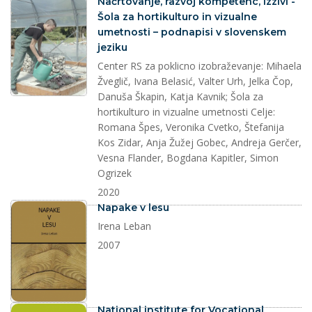
splet
Načrtovanje, razvoj kompetenc, izzivi -
Šola za hortikulturo in vizualne
umetnosti – podnapisi v slovenskem
jeziku
Center RS za poklicno izobraževanje: Mihaela
Žveglič, Ivana Belasić, Valter Urh, Jelka Čop,
Danuša Škapin, Katja Kavnik; Šola za
hortikulturo in vizualne umetnosti Celje:
Romana Špes, Veronika Cvetko, Štefanija
Kos Zidar, Anja Žužej Gobec, Andreja Gerčer,
Vesna Flander, Bogdana Kapitler, Simon
Ogrizek
2020
dokument
Napake v lesu
Irena Leban
2007
dokument
National institute for Vocational