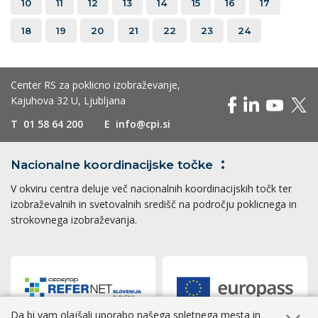
10
11
12
13
14
15
16
17
18
19
20
21
22
23
24
Center RS za poklicno izobraževanje,
Kajuhova 32 U, Ljubljana
T
01 58 64 200
E
info@cpi.si
Nacionalne koordinacijske
točke
V okviru centra deluje več nacionalnih koordinacijskih točk ter
izobraževalnih in svetovalnih središč na področju poklicnega in
strokovnega izobraževanja.
Da bi vam olajšali uporabo našega spletnega mesta in