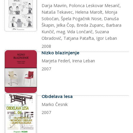
Darja Mavrin, Polonca Leskovar Mesarič,
Nataša Tekavec, Helena Marolt, Monja
Sobočan, Špela Pogačnik Nose, Danuša
Škapin, Jelka Čop, Breda Zupanc, Barbara
Kunčič, mag. Vida Lončarič, Suzana
Obradovič, Tatjana Patafta, Igor Leban
2008
dokument
Nizko blazinjenje
Marjeta Federl, Irena Leban
2007
dokument
Obdelava lesa
Marko Česnik
2007