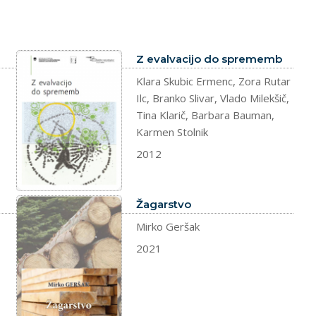
dokument
Z evalvacijo do sprememb
Klara Skubic Ermenc, Zora Rutar
Ilc, Branko Slivar, Vlado Milekšič,
Tina Klarič, Barbara Bauman,
Karmen Stolnik
2012
dokument
Žagarstvo
Mirko Geršak
2021