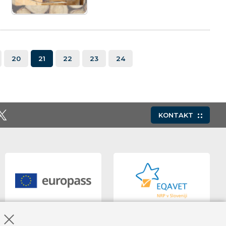
20
21
22
23
24
KONTAKT
Skrij obvestilo o piškotkih