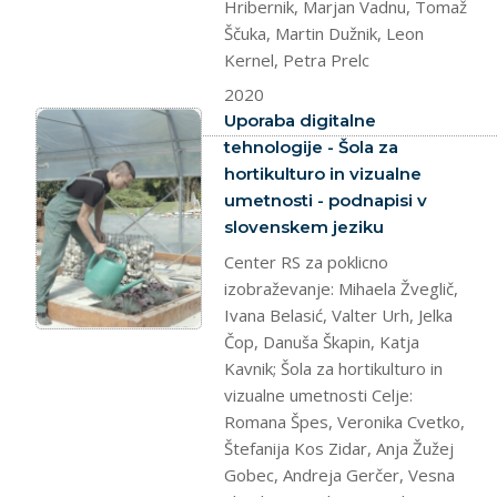
Hribernik, Marjan Vadnu, Tomaž
Ščuka, Martin Dužnik, Leon
Kernel, Petra Prelc
2020
splet
Uporaba digitalne
tehnologije - Šola za
hortikulturo in vizualne
umetnosti - podnapisi v
slovenskem jeziku
Center RS za poklicno
izobraževanje: Mihaela Žveglič,
Ivana Belasić, Valter Urh, Jelka
Čop, Danuša Škapin, Katja
Kavnik; Šola za hortikulturo in
vizualne umetnosti Celje:
Romana Špes, Veronika Cvetko,
Štefanija Kos Zidar, Anja Žužej
Gobec, Andreja Gerčer, Vesna