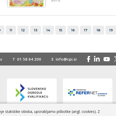
0
11
12
13
14
15
16
17
18
19
na
T
01 58 64 200
E
info@cpi.si
e statistike obiska, uporabljamo piškotke (angl. cookies). Z