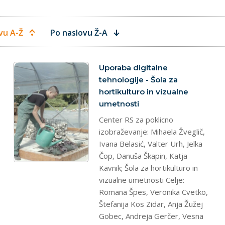
vu A-Ž
Po naslovu Ž-A
splet
Uporaba digitalne
tehnologije - Šola za
hortikulturo in vizualne
umetnosti
Center RS za poklicno
izobraževanje: Mihaela Žveglič,
Ivana Belasić, Valter Urh, Jelka
Čop, Danuša Škapin, Katja
Kavnik; Šola za hortikulturo in
vizualne umetnosti Celje:
Romana Špes, Veronika Cvetko,
Štefanija Kos Zidar, Anja Žužej
Gobec, Andreja Gerčer, Vesna