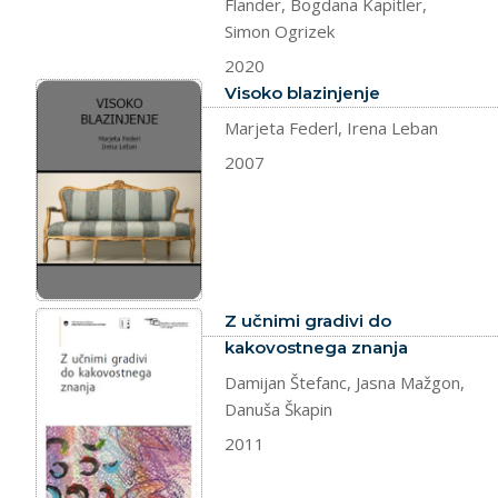
Flander, Bogdana Kapitler,
Simon Ogrizek
2020
dokument
Visoko blazinjenje
Marjeta Federl, Irena Leban
2007
dokument
Z učnimi gradivi do
kakovostnega znanja
Damijan Štefanc, Jasna Mažgon,
Danuša Škapin
2011