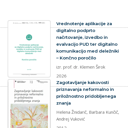
dokument
Vrednotenje aplikacije za
digitalno podprto
načrtovanje, izvedbo in
evalvacijo PUD ter digitalno
komunikacijo med deležniki
– Končno poročilo
izr. prof. dr. Klemen Širok
2026
dokument
Zagotavljanje kakovosti
priznavanja neformalno in
priložnostno pridobljenega
znanja
Helena Žnidarič, Barbara Kunčič,
Andrej Vuković
2012