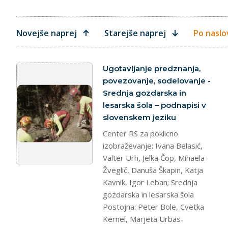
Novejše naprej
Starejše naprej
Po naslo
splet
Ugotavljanje predznanja,
povezovanje, sodelovanje -
Srednja gozdarska in
lesarska šola – podnapisi v
slovenskem jeziku
Center RS za poklicno
izobraževanje: Ivana Belasić,
Valter Urh, Jelka Čop, Mihaela
Žveglič, Danuša Škapin, Katja
Kavnik, Igor Leban; Srednja
gozdarska in lesarska šola
Postojna: Peter Bole, Cvetka
Kernel, Marjeta Urbas-