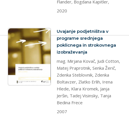
Flander, Bogdana Kapitler,
2020
dokument
Uvajanje podjetništva v
programe srednjega
poklicnega in strokovnega
izobraževanja
mag. Mirjana Kovač, Judi Cotton,
Matej Praprotnik, Senka Žerič,
Zdenka Steblovnik, Zdenka
Boltavzer, Zlatko Erlih, Irena
Hlede, Klara Kromek, Janja
Jeršin, Tadej Visinsky, Tanja
Bedina Frece
2007