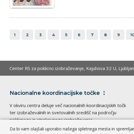
1
2
3
4
5
6
7
8
9
1
Center RS za poklicno izobraževanje,
Kajuhova 32 U, Ljublja
Nacionalne koordinacijske
točke
V okviru centra deluje več nacionalnih koordinacijskih točk
ter izobraževalnih in svetovalnih središč na področju
poklicnega in strokovnega izobraževanja.
Da bi vam olajšali uporabo našega spletnega mesta in spremljanj