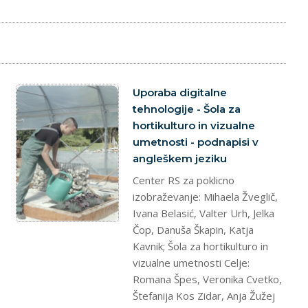
splet
Uporaba digitalne
tehnologije - Šola za
hortikulturo in vizualne
umetnosti - podnapisi v
angleškem jeziku
Center RS za poklicno
izobraževanje: Mihaela Žveglič,
Ivana Belasić, Valter Urh, Jelka
Čop, Danuša Škapin, Katja
Kavnik; Šola za hortikulturo in
vizualne umetnosti Celje:
Romana Špes, Veronika Cvetko,
Štefanija Kos Zidar, Anja Žužej