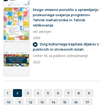
dokument
Drugo vmesno poročilo o spremljanju
poskusnega uvajanja programov
Tehnik mehatronike in Tehnik
oblikovanja
več avtorjev
2009
video
Dvig kulturnega kapitala dijakov v
poklicnih in strokovnih šolah
Center RS za poklicno izobraževanje
2022
1
2
3
4
5
6
7
8
9
10
11
12
13
14
15
16
17