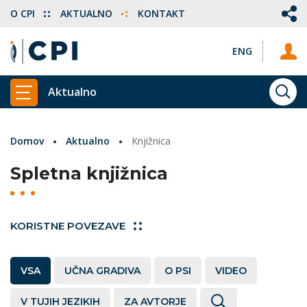
O CPI
AKTUALNO
KONTAKT
ENG
Aktualno
ISKA
PRIKAŽI GLAVNI MENI
Domov
Aktualno
Knjižnica
Spletna knjižnica
KORISTNE POVEZAVE
VSA
UČNA GRADIVA
O PSI
VIDEO
V TUJIH JEZIKIH
ZA AVTORJE