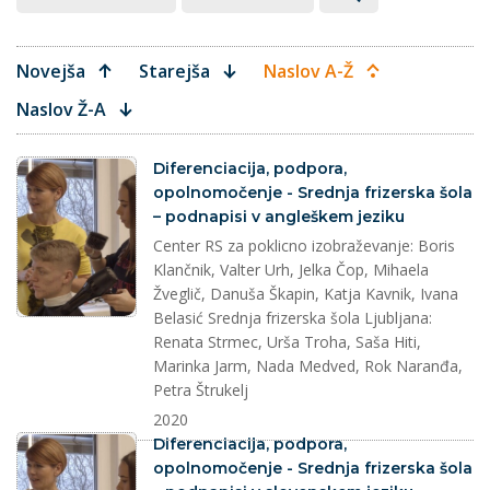
Novejša
Starejša
Naslov A-Ž
Naslov Ž-A
splet
Diferenciacija, podpora,
opolnomočenje - Srednja frizerska šola
– podnapisi v angleškem jeziku
Center RS za poklicno izobraževanje: Boris
Klančnik, Valter Urh, Jelka Čop, Mihaela
Žveglič, Danuša Škapin, Katja Kavnik, Ivana
Belasić Srednja frizerska šola Ljubljana:
Renata Strmec, Urša Troha, Saša Hiti,
Marinka Jarm, Nada Medved, Rok Naranđa,
Petra Štrukelj
2020
splet
Diferenciacija, podpora,
opolnomočenje - Srednja frizerska šola