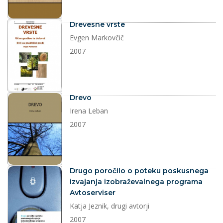
dokument
Drevesne vrste
Evgen Markovčič
2007
dokument
Drevo
Irena Leban
2007
dokument
Drugo poročilo o poteku poskusnega
izvajanja izobraževalnega programa
Avtoserviser
Katja Jeznik, drugi avtorji
2007