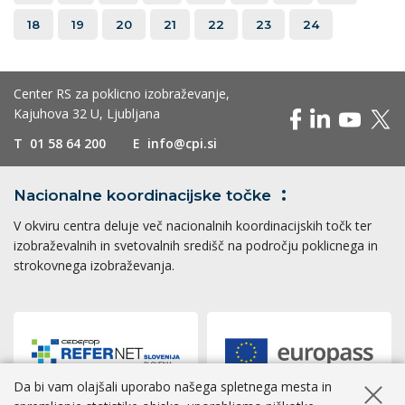
18
19
20
21
22
23
24
Center RS za poklicno izobraževanje,
Kajuhova 32 U, Ljubljana
T
01 58 64 200
E
info@cpi.si
Nacionalne koordinacijske
točke
V okviru centra deluje več nacionalnih koordinacijskih točk ter
izobraževalnih in svetovalnih središč na področju poklicnega in
strokovnega izobraževanja.
Da bi vam olajšali uporabo našega spletnega mesta in
Skrij ob