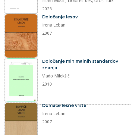
Islam Mušić, Dolores Keš, Uroš Turk
2025
dokument
Določanje lesov
Irena Leban
2007
dokument
Določanje minimalnih standardov
znanja
Vlado Milekšič
2010
dokument
Domače lesne vrste
Irena Leban
2007