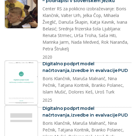
– podnapisi v slovenskem jeziku
Center RS za poklicno izobraževanje: Boris
Klančnik, Valter Urh, Jelka Čop, Mihaela
Žveglič, Danuša Škapin, Katja Kavnik, Ivana
Belasić; Srednja frizerska šola Ljubljana:
Renata Strmec, Urša Troha, Saša Hiti,
Marinka Jarm, Nada Medved, Rok Naranđa,
Petra Štrukelj
2020
dokument
Digitalno podprt model
načrtovanja, izvedbe in evalvacije PUD
Boris Klančnik, Maruša Malnarič, Nina
Pečnik, Tatjana Koritnik, Branko Polanec,
Islam Mušić, Dolores Keš, Uroš Turk
2025
dokument
Digitalno podprt model
načrtovanja, izvedbe in evalvacije PUD
Boris Klančnik, Maruša Malnarič, Nina
Pečnik, Tatjana Koritnik, Branko Polanec,