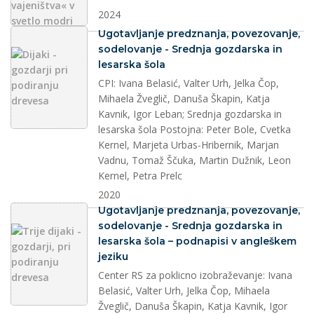
2024
splet
Ugotavljanje predznanja, povezovanje,
sodelovanje - Srednja gozdarska in
lesarska šola
CPI: Ivana Belasić, Valter Urh, Jelka Čop,
Mihaela Žveglič, Danuša Škapin, Katja
Kavnik, Igor Leban; Srednja gozdarska in
lesarska šola Postojna: Peter Bole, Cvetka
Kernel, Marjeta Urbas-Hribernik, Marjan
Vadnu, Tomaž Ščuka, Martin Dužnik, Leon
Kernel, Petra Prelc
2020
splet
Ugotavljanje predznanja, povezovanje,
sodelovanje - Srednja gozdarska in
lesarska šola – podnapisi v angleškem
jeziku
Center RS za poklicno izobraževanje: Ivana
Belasić, Valter Urh, Jelka Čop, Mihaela
Žveglič, Danuša Škapin, Katja Kavnik, Igor