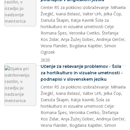
Center RS za poklicno izobraževanje: Mihaela
Žveglič, Ivana Belasić, Valter Urh, Jelka Čop,
Danuša Škapin, Katja Kavnik Šola za
hortikulturo in vizualne umetnosti Celje:
Romana Špes, Veronika Cvetko, Štefanija
Kos Zidar, Anja Žužej Gobec, Andreja Gerčer,
Vesna Flander, Bogdana Kapitler, Simon
Ogrizek
2020
splet
Učenje za reševanje problemov - Šola
za hortikulturo in vizualne umetnosti -
podnapisi v slovenskem jeziku
Center RS za poklicno izobraževanje: Mihaela
Žveglič, Ivana Belasić, Valter Urh, Jelka Čop,
Danuša Škapin, Katja Kavnik; Šola za
hortikulturo in vizualne umetnosti Celje:
Romana Špes, Veronika Cvetko, Štefanija
Kos Zidar, Anja Žužej Gobec, Andreja Gerčer,
Vesna Flander, Bogdana Kapitler, Simon