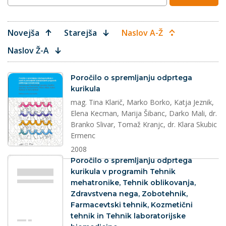
Novejša
Starejša
Naslov A-Ž
Naslov Ž-A
dokument
Poročilo o spremljanju odprtega
kurikula
mag. Tina Klarič, Marko Borko, Katja Jeznik,
Elena Kecman, Marija Šibanc, Darko Mali, dr.
Branko Slivar, Tomaž Kranjc, dr. Klara Skubic
Ermenc
2008
dokument
Poročilo o spremljanju odprtega
kurikula v programih Tehnik
mehatronike, Tehnik oblikovanja,
Zdravstvena nega, Zobotehnik,
Farmacevtski tehnik, Kozmetični
tehnik in Tehnik laboratorijske