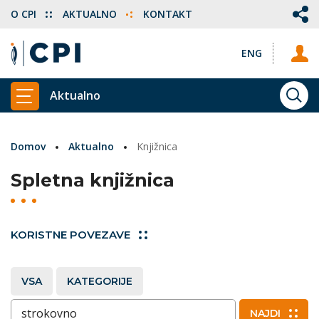
O CPI
AKTUALNO
KONTAKT
ENG
Aktualno
ISKA
PRIKAŽI GLAVNI MENI
Domov
Aktualno
Knjižnica
Spletna knjižnica
KORISTNE POVEZAVE
VSA
KATEGORIJE
Vnesite ključne besede
NAJDI