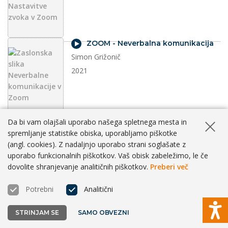
video
ZOOM - Neverbalna komunikacija
Simon Grižonič
2021
video
ZOOM - Odajanje v živo na Arnes
Da bi vam olajšali uporabo našega spletnega mesta in
video, Facebook in YouTube
Skrij ob
spremljanje statistike obiska, uporabljamo piškotke
Simon Grižonič
(angl. cookies). Z nadaljnjo uporabo strani soglašate z
uporabo funkcionalnih piškotkov. Vaš obisk zabeležimo, le če
2021
dovolite shranjevanje analitičnih piškotkov.
Preberi več
Potrebni
Analitični
video
ZOOM - Osnovno okno in možnosti
programa ZOOM
STRINJAM SE
SAMO OBVEZNI
Simon Grižonič
Možno