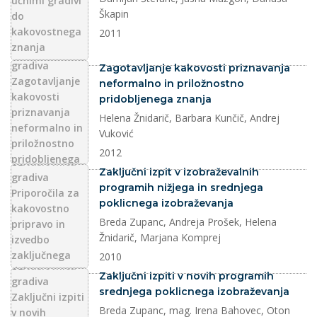
Škapin
2011
dokument
Zagotavljanje kakovosti priznavanja
neformalno in priložnostno
pridobljenega znanja
Helena Žnidarič, Barbara Kunčič, Andrej
Vuković
2012
dokument
Zaključni izpit v izobraževalnih
programih nižjega in srednjega
poklicnega izobraževanja
Breda Zupanc, Andreja Prošek, Helena
Žnidarič, Marjana Komprej
2010
dokument
Zaključni izpiti v novih programih
srednjega poklicnega izobraževanja
Breda Zupanc, mag. Irena Bahovec, Oton