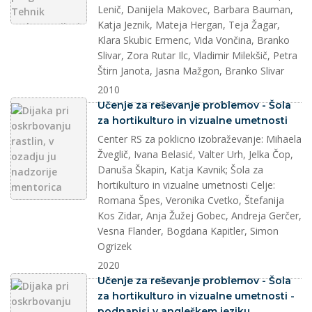
Lenič, Danijela Makovec, Barbara Bauman,
Katja Jeznik, Mateja Hergan, Teja Žagar,
Klara Skubic Ermenc, Vida Vončina, Branko
Slivar, Zora Rutar Ilc, Vladimir Milekšič, Petra
Štirn Janota, Jasna Mažgon, Branko Slivar
2010
splet
Učenje za reševanje problemov - Šola
za hortikulturo in vizualne umetnosti
Center RS za poklicno izobraževanje: Mihaela
Žveglič, Ivana Belasić, Valter Urh, Jelka Čop,
Danuša Škapin, Katja Kavnik; Šola za
hortikulturo in vizualne umetnosti Celje:
Romana Špes, Veronika Cvetko, Štefanija
Kos Zidar, Anja Žužej Gobec, Andreja Gerčer,
Vesna Flander, Bogdana Kapitler, Simon
Ogrizek
2020
splet
Učenje za reševanje problemov - Šola
za hortikulturo in vizualne umetnosti -
podnapisi v angleškem jeziku