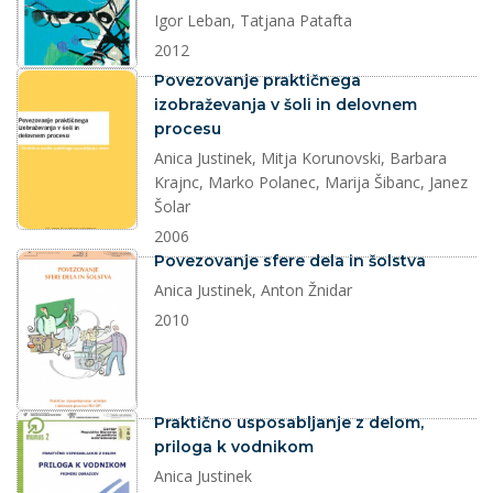
Igor Leban, Tatjana Patafta
2012
dokument
Povezovanje praktičnega
izobraževanja v šoli in delovnem
procesu
Anica Justinek, Mitja Korunovski, Barbara
Krajnc, Marko Polanec, Marija Šibanc, Janez
Šolar
2006
dokument
Povezovanje sfere dela in šolstva
Anica Justinek, Anton Žnidar
2010
dokument
Praktično usposabljanje z delom,
priloga k vodnikom
Anica Justinek