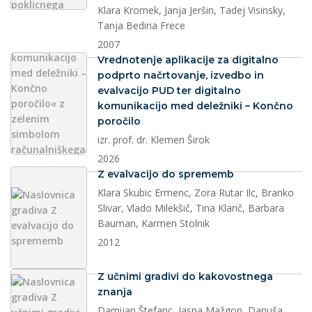
Klara Kromek, Janja Jeršin, Tadej Visinsky,
Tanja Bedina Frece
2007
dokument
Vrednotenje aplikacije za digitalno
podprto načrtovanje, izvedbo in
evalvacijo PUD ter digitalno
komunikacijo med deležniki – Končno
poročilo
izr. prof. dr. Klemen Širok
2026
dokument
Z evalvacijo do sprememb
Klara Skubic Ermenc, Zora Rutar Ilc, Branko
Slivar, Vlado Milekšič, Tina Klarič, Barbara
Bauman, Karmen Stolnik
2012
dokument
Z učnimi gradivi do kakovostnega
znanja
Damijan Štefanc, Jasna Mažgon, Danuša