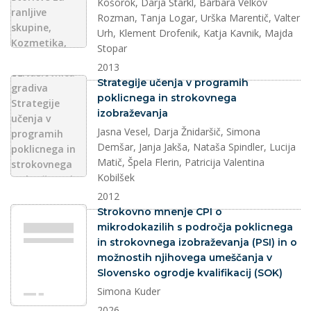
Košorok, Darja Štarkl, Barbara Velkov
Rozman, Tanja Logar, Urška Marentič, Valter
Urh, Klement Drofenik, Katja Kavnik, Majda
Stopar
2013
dokument
Strategije učenja v programih
poklicnega in strokovnega
izobraževanja
Jasna Vesel, Darja Žnidaršič, Simona
Demšar, Janja Jakša, Nataša Spindler, Lucija
Matič, Špela Flerin, Patricija Valentina
Kobilšek
2012
dokument
Strokovno mnenje CPI o
mikrodokazilih s področja poklicnega
in strokovnega izobraževanja (PSI) in o
možnostih njihovega umeščanja v
Slovensko ogrodje kvalifikacij (SOK)
Simona Kuder
2026