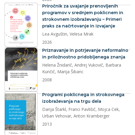
dokument
Priročnik za uvajanje prenovljenih
programov v srednjem poklicnem in
strokovnem izobraževanju – Primeri
praks za načrtovanje in izvajanje
Lea Avguštin, Velesa Mrak
2026
dokument
Priznavanje in potrjevanje neformalno
in priložnostno pridobljenega znanja
Helena Žnidarič, Andrej Vukovič, Barbara
Kunčič, Marija Šibanc
2008
dokument
Programi poklicnega in strokovnega
izobraževanja na trgu dela
Darija Štarkl, Franci Pavlišič, Mojca Cek,
Urban Vehovar, Anton Kramberger
2013