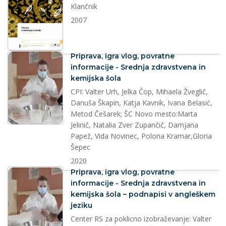
Klančnik
2007
splet
Priprava, igra vlog, povratne
informacije - Srednja zdravstvena in
kemijska šola
CPI: Valter Urh, Jelka Čop, Mihaela Žveglič,
Danuša Škapin, Katja Kavnik, Ivana Belasić,
Metod Češarek; ŠC Novo mesto:Marta
Jelinič, Natalia Zver Zupančič, Damjana
Papež, Vida Novinec, Polona Kramar,Gloria
Šepec
2020
splet
Priprava, igra vlog, povratne
informacije - Srednja zdravstvena in
kemijska šola – podnapisi v angleškem
jeziku
Center RS za poklicno izobraževanje: Valter