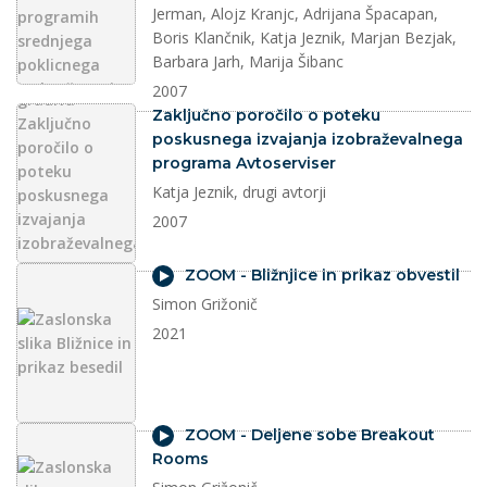
Jerman, Alojz Kranjc, Adrijana Špacapan,
Boris Klančnik, Katja Jeznik, Marjan Bezjak,
Barbara Jarh, Marija Šibanc
2007
dokument
Zaključno poročilo o poteku
poskusnega izvajanja izobraževalnega
programa Avtoserviser
Katja Jeznik, drugi avtorji
2007
video
ZOOM - Bližnjice in prikaz obvestil
Simon Grižonič
2021
video
ZOOM - Deljene sobe Breakout
Rooms