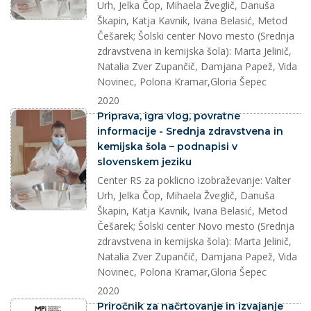
Urh, Jelka Čop, Mihaela Žveglič, Danuša
Škapin, Katja Kavnik, Ivana Belasić, Metod
Češarek; Šolski center Novo mesto (Srednja
zdravstvena in kemijska šola): Marta Jelinič,
Natalia Zver Zupančič, Damjana Papež, Vida
Novinec, Polona Kramar,Gloria Šepec
2020
splet
Priprava, igra vlog, povratne
informacije - Srednja zdravstvena in
kemijska šola – podnapisi v
slovenskem jeziku
Center RS za poklicno izobraževanje: Valter
Urh, Jelka Čop, Mihaela Žveglič, Danuša
Škapin, Katja Kavnik, Ivana Belasić, Metod
Češarek; Šolski center Novo mesto (Srednja
zdravstvena in kemijska šola): Marta Jelinič,
Natalia Zver Zupančič, Damjana Papež, Vida
Novinec, Polona Kramar,Gloria Šepec
2020
dokument
Priročnik za načrtovanje in izvajanje