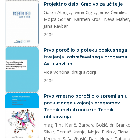
dokument
Projektno delo, Gradivo za učitelje
Goran Atlagič, Ivana Ciglič, Janez Černilec,
Mojca Gorjan, Karmen Krošl, Neva Maher,
Jana Ravbar
2006
dokument
Prvo poročilo o poteku poskusnega
izvajanja izobraževalnega programa
Avtoserviser
Vida Vončina, drugi avtorji
2006
dokument
Prvo vmesno poročilo o spremljanju
poskusnega uvajanja programov
Tehnik mehatronike in Tehnik
oblikovanja
mag. Tina Klarič, Barbara Božič, dr. Branko
Slivar, Tomaž Kranjc, Mojca Pušnik, Elena
Kecman, Saša Grašič, Dare Hribar, Tatjana