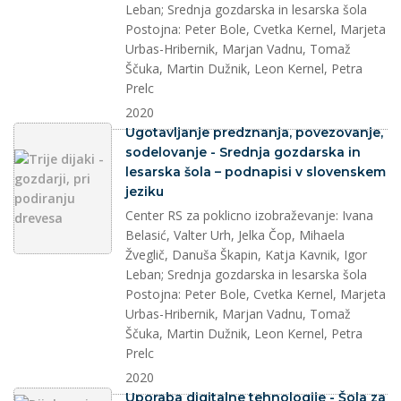
Leban; Srednja gozdarska in lesarska šola
Postojna: Peter Bole, Cvetka Kernel, Marjeta
Urbas-Hribernik, Marjan Vadnu, Tomaž
Ščuka, Martin Dužnik, Leon Kernel, Petra
Prelc
2020
splet
Ugotavljanje predznanja, povezovanje,
sodelovanje - Srednja gozdarska in
lesarska šola – podnapisi v slovenskem
jeziku
Center RS za poklicno izobraževanje: Ivana
Belasić, Valter Urh, Jelka Čop, Mihaela
Žveglič, Danuša Škapin, Katja Kavnik, Igor
Leban; Srednja gozdarska in lesarska šola
Postojna: Peter Bole, Cvetka Kernel, Marjeta
Urbas-Hribernik, Marjan Vadnu, Tomaž
Ščuka, Martin Dužnik, Leon Kernel, Petra
Prelc
2020
splet
Uporaba digitalne tehnologije - Šola za