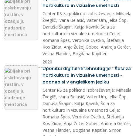
hortikulturo in vizualne umetnosti
Center RS za poklicno izobraževanje: Mihaela
Žveglič, Ivana Belasić, Valter Urh, Jelka Čop,
Danuša Škapin, Katja Kavnik; Šola za
hortikulturo in vizualne umetnosti Celje:
Romana Špes, Veronika Cvetko, Štefanija
Kos Zidar, Anja Žužej Gobec, Andreja Gerčer,
Vesna Flander, Bogdana Kapitler,
2020
splet
Uporaba digitalne tehnologije - Šola za
hortikulturo in vizualne umetnosti -
podnapisi v angleškem jeziku
Center RS za poklicno izobraževanje: Mihaela
Žveglič, Ivana Belasić, Valter Urh, Jelka Čop,
Danuša Škapin, Katja Kavnik; Šola za
hortikulturo in vizualne umetnosti Celje:
Romana Špes, Veronika Cvetko, Štefanija
Kos Zidar, Anja Žužej Gobec, Andreja Gerčer,
Vesna Flander, Bogdana Kapitler, Simon