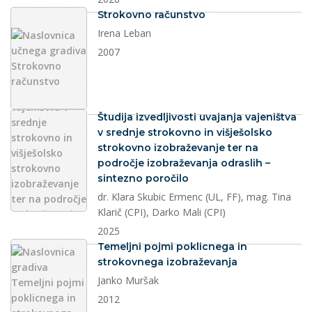
dokument
Strokovno računstvo
Irena Leban
2007
dokument
Študija izvedljivosti uvajanja vajeništva
v srednje strokovno in višješolsko
strokovno izobraževanje ter na
področje izobraževanja odraslih –
sintezno poročilo
dr. Klara Skubic Ermenc (UL, FF), mag. Tina
Klarič (CPI), Darko Mali (CPI)
2025
dokument
Temeljni pojmi poklicnega in
strokovnega izobraževanja
Janko Muršak
2012