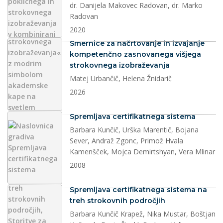
dr. Danijela Makovec Radovan, dr. Marko
Radovan
2020
dokument
Smernice za načrtovanje in izvajanje
kompetenčno zasnovanega višjega
strokovnega izobraževanja
Matej Urbančič, Helena Žnidarič
2026
dokument
Spremljava certifikatnega sistema
Barbara Kunčič, Urška Marentič, Bojana
Sever, Andraž Zgonc, Primož Hvala
Kamenšček, Mojca Demirtshyan, Vera Mlinar
2008
dokument
Spremljava certifikatnega sistema na
treh strokovnih področjih
Barbara Kunčič Krapež, Nika Mustar, Boštjan