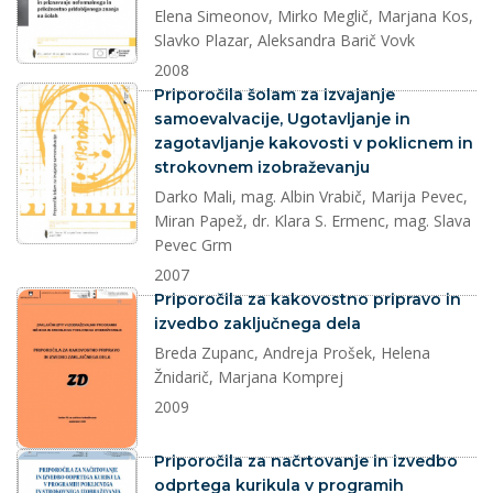
Elena Simeonov, Mirko Meglič, Marjana Kos,
Slavko Plazar, Aleksandra Barič Vovk
2008
dokument
Priporočila šolam za izvajanje
samoevalvacije, Ugotavljanje in
zagotavljanje kakovosti v poklicnem in
strokovnem izobraževanju
Darko Mali, mag. Albin Vrabič, Marija Pevec,
Miran Papež, dr. Klara S. Ermenc, mag. Slava
Pevec Grm
2007
dokument
Priporočila za kakovostno pripravo in
izvedbo zaključnega dela
Breda Zupanc, Andreja Prošek, Helena
Žnidarič, Marjana Komprej
2009
dokument
Priporočila za načrtovanje in izvedbo
odprtega kurikula v programih