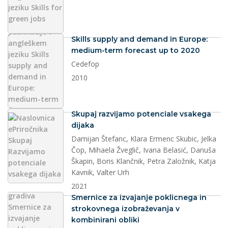
dokument
Skills supply and demand in Europe:
medium-term forecast up to 2020
Cedefop
2010
dokument
Skupaj razvijamo potenciale vsakega
dijaka
Damijan Štefanc, Klara Ermenc Skubic, Jelka
Čop, Mihaela Žveglič, Ivana Belasić, Danuša
Škapin, Boris Klančnik, Petra Založnik, Katja
Kavnik, Valter Urh
2021
dokument
Smernice za izvajanje poklicnega in
strokovnega izobraževanja v
kombinirani obliki