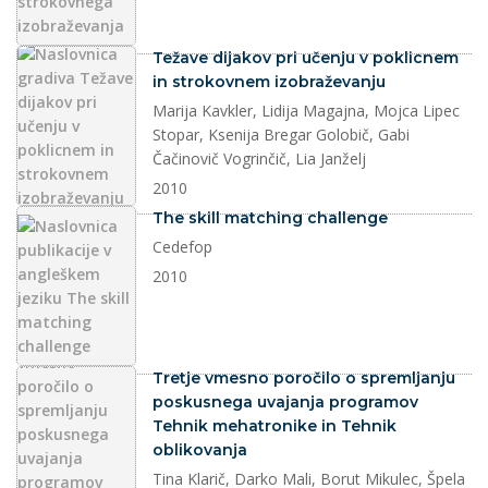
dokument
Težave dijakov pri učenju v poklicnem
in strokovnem izobraževanju
Marija Kavkler, Lidija Magajna, Mojca Lipec
Stopar, Ksenija Bregar Golobič, Gabi
Čačinovič Vogrinčič, Lia Janželj
2010
dokument
The skill matching challenge
Cedefop
2010
dokument
Tretje vmesno poročilo o spremljanju
poskusnega uvajanja programov
Tehnik mehatronike in Tehnik
oblikovanja
Tina Klarič, Darko Mali, Borut Mikulec, Špela