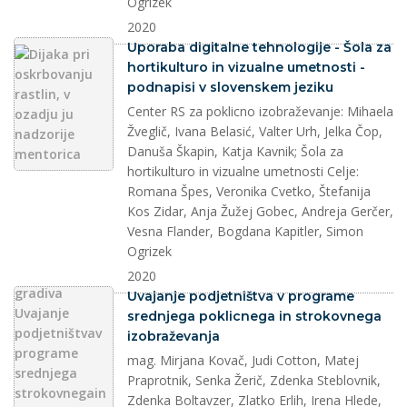
Ogrizek
2020
splet
Uporaba digitalne tehnologije - Šola za
hortikulturo in vizualne umetnosti -
podnapisi v slovenskem jeziku
Center RS za poklicno izobraževanje: Mihaela
Žveglič, Ivana Belasić, Valter Urh, Jelka Čop,
Danuša Škapin, Katja Kavnik; Šola za
hortikulturo in vizualne umetnosti Celje:
Romana Špes, Veronika Cvetko, Štefanija
Kos Zidar, Anja Žužej Gobec, Andreja Gerčer,
Vesna Flander, Bogdana Kapitler, Simon
Ogrizek
2020
dokument
Uvajanje podjetništva v programe
srednjega poklicnega in strokovnega
izobraževanja
mag. Mirjana Kovač, Judi Cotton, Matej
Praprotnik, Senka Žerič, Zdenka Steblovnik,
Zdenka Boltavzer, Zlatko Erlih, Irena Hlede,