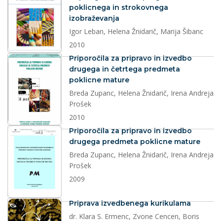
poklicnega in strokovnega
izobraževanja
Igor Leban, Helena Žnidarič, Marija Šibanc
2010
dokument
Priporočila za pripravo in izvedbo
drugega in četrtega predmeta
poklicne mature
Breda Zupanc, Helena Žnidarič, Irena Andreja
Prošek
2010
dokument
Priporočila za pripravo in izvedbo
drugega predmeta poklicne mature
Breda Zupanc, Helena Žnidarič, Irena Andreja
Prošek
2009
dokument
Priprava izvedbenega kurikulama
dr. Klara S. Ermenc, Zvone Cencen, Boris