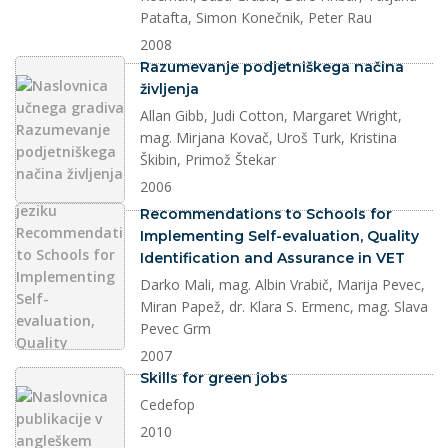
Patafta, Simon Konečnik, Peter Rau
2008
dokument
Razumevanje podjetniškega načina
življenja
Allan Gibb, Judi Cotton, Margaret Wright,
mag. Mirjana Kovač, Uroš Turk, Kristina
Škibin, Primož Štekar
2006
dokument
Recommendations to Schools for
Implementing Self-evaluation, Quality
Identification and Assurance in VET
Darko Mali, mag. Albin Vrabič, Marija Pevec,
Miran Papež, dr. Klara S. Ermenc, mag. Slava
Pevec Grm
2007
dokument
Skills for green jobs
Cedefop
2010