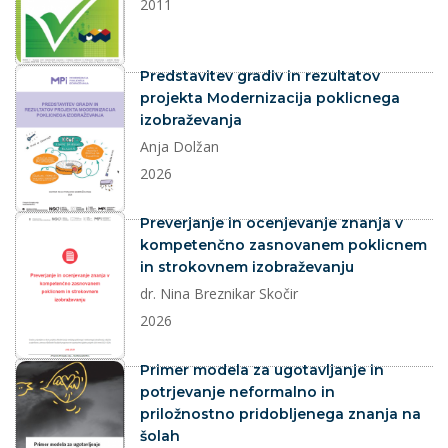
2011
dokument
Predstavitev gradiv in rezultatov
projekta Modernizacija poklicnega
izobraževanja
Anja Dolžan
2026
dokument
Preverjanje in ocenjevanje znanja v
kompetenčno zasnovanem poklicnem
in strokovnem izobraževanju
dr. Nina Breznikar Skočir
2026
dokument
Primer modela za ugotavljanje in
potrjevanje neformalno in
priložnostno pridobljenega znanja na
šolah