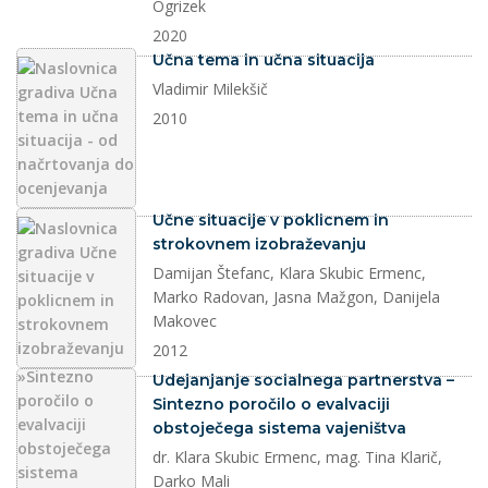
Ogrizek
2020
dokument
Učna tema in učna situacija
Vladimir Milekšič
2010
dokument
Učne situacije v poklicnem in
strokovnem izobraževanju
Damijan Štefanc, Klara Skubic Ermenc,
Marko Radovan, Jasna Mažgon, Danijela
Makovec
2012
dokument
Udejanjanje socialnega partnerstva –
Sintezno poročilo o evalvaciji
obstoječega sistema vajeništva
dr. Klara Skubic Ermenc, mag. Tina Klarič,
Darko Mali