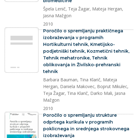
biomedicine
Špela Lenič, Teja Žagar, Mateja Hergan,
Jasna Mažgon
2010
dokument
Poročilo o spremljanju praktičnega
izobraževanja v programih
Hortikulturni tehnik, Kmetijsko-
podjetniški tehnik, Kozmetični tehnik,
Tehnik mehatronike, Tehnik
oblikovanja in Živilsko-prehranski
tehnik
Barbara Bauman, Tina Klarič, Mateja
Hergan, Daniela Makovec, Boprut Mikulec,
Teja Žagar, Tina Klarič, Darko Mali, Jasna
Mažgon
2010
dokument
Poročilo o spremljanju strukture
odprtega kurikula v programih
poklicnega in srednjega strokovnega
izobraževanja