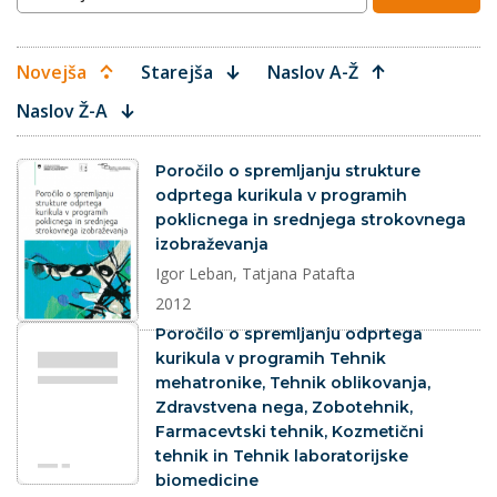
Novejša
Starejša
Naslov A-Ž
Naslov Ž-A
dokument
Poročilo o spremljanju strukture
odprtega kurikula v programih
poklicnega in srednjega strokovnega
izobraževanja
Igor Leban, Tatjana Patafta
2012
dokument
Poročilo o spremljanju odprtega
kurikula v programih Tehnik
mehatronike, Tehnik oblikovanja,
Zdravstvena nega, Zobotehnik,
Farmacevtski tehnik, Kozmetični
tehnik in Tehnik laboratorijske
biomedicine