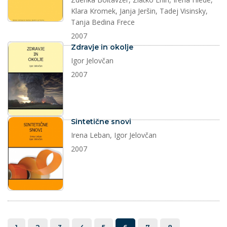
Klara Kromek, Janja Jeršin, Tadej Visinsky,
Tanja Bedina Frece
2007
dokument
Zdravje in okolje
Igor Jelovčan
2007
dokument
Sintetične snovi
Irena Leban, Igor Jelovčan
2007