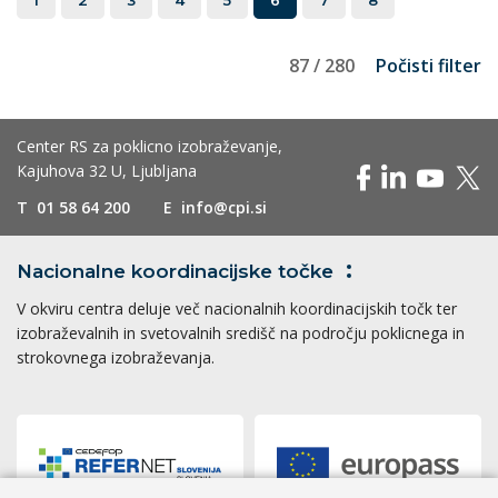
1
2
3
4
5
6
7
8
87 / 280
Počisti filter
Center RS za poklicno izobraževanje,
Kajuhova 32 U, Ljubljana
T
01 58 64 200
E
info@cpi.si
Nacionalne koordinacijske
točke
V okviru centra deluje več nacionalnih koordinacijskih točk ter
izobraževalnih in svetovalnih središč na področju poklicnega in
strokovnega izobraževanja.