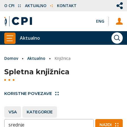
O CPI
AKTUALNO
KONTAKT
ENG
Aktualno
ISKA
PRIKAŽI GLAVNI MENI
Domov
Aktualno
Knjižnica
Spletna knjižnica
KORISTNE POVEZAVE
VSA
KATEGORIJE
Vnesite ključne besede
NAJDI