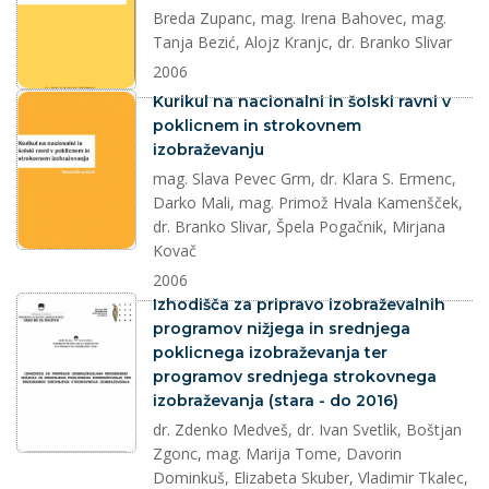
Breda Zupanc, mag. Irena Bahovec, mag.
Tanja Bezić, Alojz Kranjc, dr. Branko Slivar
2006
dokument
Kurikul na nacionalni in šolski ravni v
poklicnem in strokovnem
izobraževanju
mag. Slava Pevec Grm, dr. Klara S. Ermenc,
Darko Mali, mag. Primož Hvala Kamenšček,
dr. Branko Slivar, Špela Pogačnik, Mirjana
Kovač
2006
dokument
Izhodišča za pripravo izobraževalnih
programov nižjega in srednjega
poklicnega izobraževanja ter
programov srednjega strokovnega
izobraževanja (stara - do 2016)
dr. Zdenko Medveš, dr. Ivan Svetlik, Boštjan
Zgonc, mag. Marija Tome, Davorin
Dominkuš, Elizabeta Skuber, Vladimir Tkalec,