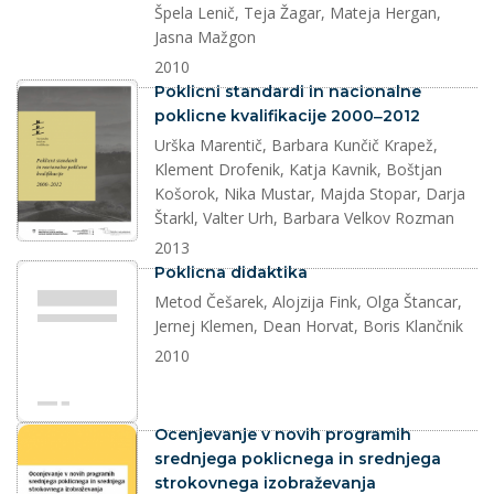
Špela Lenič, Teja Žagar, Mateja Hergan,
Jasna Mažgon
2010
dokument
Poklicni standardi in nacionalne
poklicne kvalifikacije 2000‒2012
Urška Marentič, Barbara Kunčič Krapež,
Klement Drofenik, Katja Kavnik, Boštjan
Košorok, Nika Mustar, Majda Stopar, Darja
Štarkl, Valter Urh, Barbara Velkov Rozman
2013
dokument
Poklicna didaktika
Metod Češarek, Alojzija Fink, Olga Štancar,
Jernej Klemen, Dean Horvat, Boris Klančnik
2010
dokument
Ocenjevanje v novih programih
srednjega poklicnega in srednjega
strokovnega izobraževanja