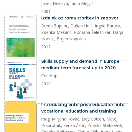
Janez Dekleva, Janja Meglič
2001
dokument
Izdelek oziroma storitev in zagovor
Breda Zupanc, Dušan Holc, Ingrid Baruca,
Zdenka Mesarič, Romana Železnikar, Darja
Horvat, Bojan Napotnik
2012
dokument
Skills supply and demand in Europe:
medium-term forecast up to 2020
Cedefop
2010
dokument
Introducing enterprise education into
vocational education and training
mag. Mirjana Kovač, Judy Cotton, Matej
Praprotnik, Senka Žerič, Zdenka Steblovnik,
Zdenka Boltavzer, Zlatko Erlih, Irena Hlede,